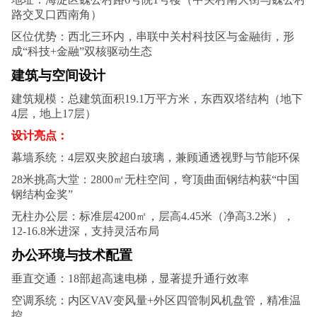
路交叉口西南角）‌
区位优势‌：西北三环内，串联中关村科技区与金融街，形
成“科技+金融”双核驱动生态‌
建筑与空间设计
建筑规模‌：总建筑面积19.1万平方米，东西双塔结构（地下
4层，地上17层）‌
设计亮点‌：
幕墙系统‌：4层双夹胶超白玻璃，兼顾通透视野与节能环保‌
28米挑高大堂‌：2800㎡无柱空间，穹顶曲面钢结构获“中国
钢结构金奖”‌
无柱办公层‌：标准层4200㎡，层高4.45米（净高3.2米），
12-16.8米进深，支持灵活布局‌
办公环境与技术配置
垂直交通‌：18部超高速电梯，显著提升通行效率‌
空调系统‌：内区VAV变风量+外区四管制风机盘管，精准温
控‌