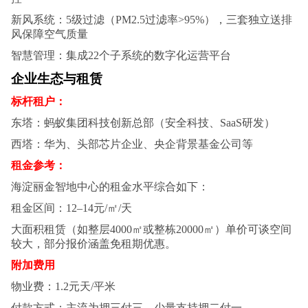
新风系统‌：5级过滤（PM2.5过滤率>95%），三套独立送排
风保障空气质量‌
智慧管理‌：集成22个子系统的数字化运营平台‌
企业生态与租赁
标杆租户‌：
东塔：蚂蚁集团科技创新总部（安全科技、SaaS研发）‌
西塔：华为、头部芯片企业、央企背景基金公司等‌
租金参考‌：
海淀丽金智地中心的租金水平综合如下：
租金区间‌：12–14元/㎡/天
大面积租赁（如整层4000㎡或整栋20000㎡）单价可谈空间
较大，部分报价涵盖免租期优惠。
附加费用
物业费‌：1.2元天/平米
付款方式‌：主流为押三付三，少量支持押二付一