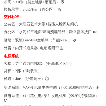
净高：3.0米（架空地板+吊顶后） 🌟
楼板承重：3.0KN/㎡（办公区） 💪
交付标准：
公共区：大理石艺术大堂+智能人脸识别闸机
办公区：水泥找平地面/墙面预埋管线，独立新风接口 🌬️
幕墙：双银Low-E中空玻璃（节能60%+）🌿
外窗：内开式通风器+电动遮阳帘 🪟
电梯系统：
客梯：芬兰通力电梯8部（分高低区运行）
货梯：2部（3吨载重）
梯速：4m/s（秒速响应）⏱️
空调系统：VAV变风量中央空调（7:00-20:00智能控温）❄️
供电系统：双回路供电+柴油发电机组（99.9%持续保障）
🔌