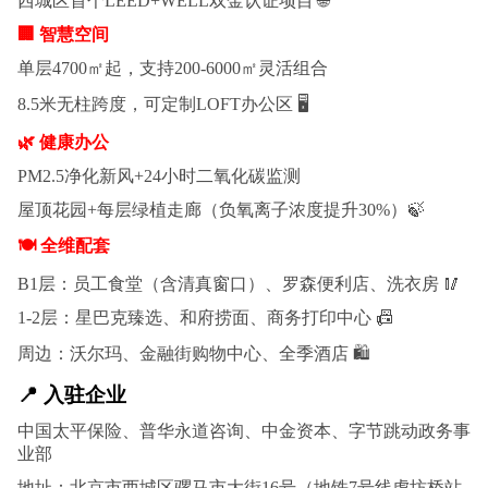
西城区首个LEED+WELL双金认证项目 🌐
🏢 智慧空间
单层4700㎡起，支持200-6000㎡灵活组合
8.5米无柱跨度，可定制LOFT办公区 🖥️
🌿 健康办公
PM2.5净化新风+24小时二氧化碳监测
屋顶花园+每层绿植走廊（负氧离子浓度提升30%）🍃
🍽️ 全维配套
B1层：员工食堂（含清真窗口）、罗森便利店、洗衣房 🥢
1-2层：星巴克臻选、和府捞面、商务打印中心 📠
周边：沃尔玛、金融街购物中心、全季酒店 🛍️
📍 入驻企业
中国太平保险、普华永道咨询、中金资本、字节跳动政务事
业部
地址：北京市西城区骡马市大街16号（地铁7号线虎坊桥站