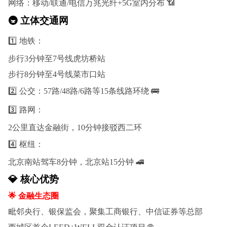
网络：移动/联通/电信万兆光纤+5G室内分布 📶
🚇 立体交通网
1️⃣ 地铁：
步行3分钟至7号线虎坊桥站
步行8分钟至4号线菜市口站
2️⃣ 公交：57路/48路/6路等15条线路环绕 🚌
3️⃣ 路网：
2公里直达金融街，10分钟接驳西二环
4️⃣ 枢纽：
北京南站驾车8分钟，北京站15分钟 🚄
💎 核心优势
🌟 金融生态圈
毗邻央行、银保监会，聚集工商银行、中信证券等总部