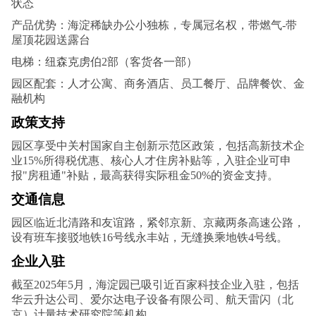
状态
产品优势：海淀稀缺办公小独栋，专属冠名权，带燃气-带
屋顶花园送露台
电梯：纽森克虏伯2部（客货各一部）
园区配套：人才公寓、商务酒店、员工餐厅、品牌餐饮、金
融机构
政策支持
园区享受中关村国家自主创新示范区政策，包括高新技术企
业15%所得税优惠、核心人才住房补贴等，入驻企业可申
报"房租通"补贴，最高获得实际租金50%的资金支持。
交通信息
园区临近北清路和友谊路，紧邻京新、京藏两条高速公路，
设有班车接驳地铁16号线永丰站，无缝换乘地铁4号线。
企业入驻
截至2025年5月，海淀园已吸引近百家科技企业入驻，包括
华云升达公司、爱尔达电子设备有限公司、航天雷闪（北
京）计量技术研究院等机构。