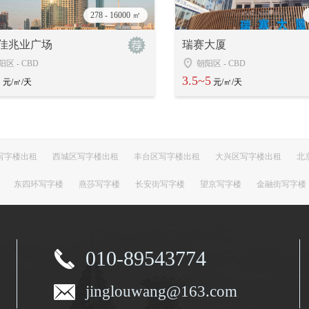
278 - 16000 ㎡
佳兆业广场
瑞赛大厦
阳区
-
CBD
朝阳区
-
CBD
2
3.5~5
元/㎡/天
元/㎡/天
写字楼出租
西城区写字楼出租
丰台区写字楼出租
大兴区写字楼出租
北
东四环写字楼
燕莎写字楼
长安街写字楼
望京写字楼
金融街写字楼
010-89543774
jinglouwang@163.com