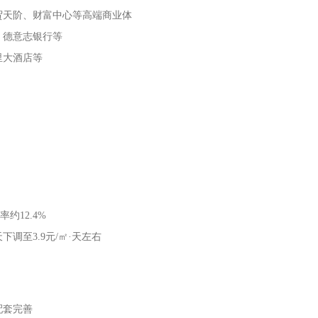
贸天阶、财富中心等高端商业体
、德意志银行等
里大酒店等
约12.4%
下调至3.9元/㎡·天左右
配套完善