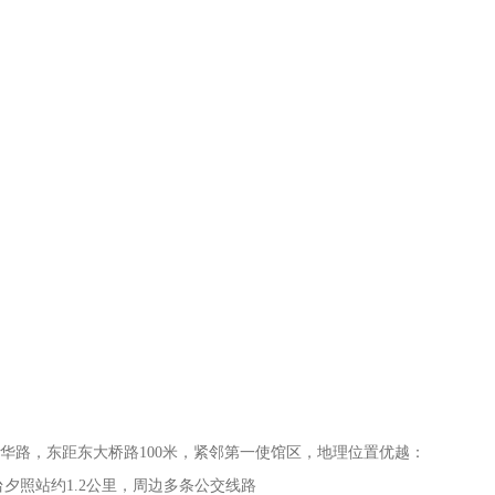
光华路，东距东大桥路100米，紧邻第一使馆区，地理位置优越：
台夕照站约1.2公里，周边多条公交线路