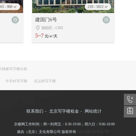
65 - 900 ㎡
210 - 1012 ㎡
建国门6号
朝阳区
-
CBD
5~7
元/㎡/天
京独楼写字楼出租
中关村写字楼
亚运村写字楼
联系我们
-
北京写字楼租金
-
网站统计
京楼网工作时间：周一到周五：8:30-19:00；周六日：9:00-18:00
燊垚（北京）文化有限公司 版权所有
京ICP备17070782号-1