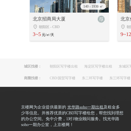
140 - 1936 ㎡
北京招商局大厦
北京
朝阳区
-
CBD
朝
3~5
9~1
元/㎡/天
城区找楼：
朝阳区写字楼出租
海淀区写字楼出租
东城区
商圈找楼：
CBD/国贸写字楼
东二环写字楼
东三环写字楼
京楼网为企业提供最新的
光华路soho一期出租
及租金多
少等信息。并推荐优质的CBD写字楼给您，帮您找到理想
的办公空间。免中介费，1对1物业顾问服务。找光华路
soho一期办公室，上京楼网！