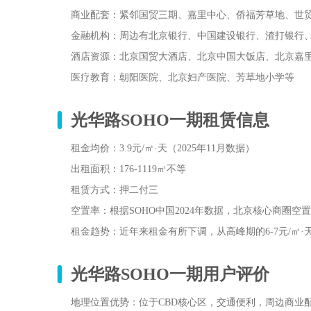
商业配套‌：紧邻国贸三期、嘉里中心、侨福芳草地、世
金融机构‌：周边有北京银行、中国建设银行、渣打银行
酒店资源‌：北京国贸大酒店、北京中国大饭店、北京嘉
医疗教育‌：朝阳医院、北京妇产医院、芳草地小学等
光华路SOHO一期
租赁信息
租金均价‌：3.9元/㎡·天（2025年11月数据）
出租面积‌：176-1119㎡不等
租赁方式‌：押二付三
空置率‌：根据SOHO中国2024年数据，北京核心商圈空置率
租金趋势‌：近年来租金有所下调，从高峰期的6-7元/㎡·天
光华路SOHO一期
用户评价
地理位置优势‌：位于CBD核心区，交通便利，周边商业