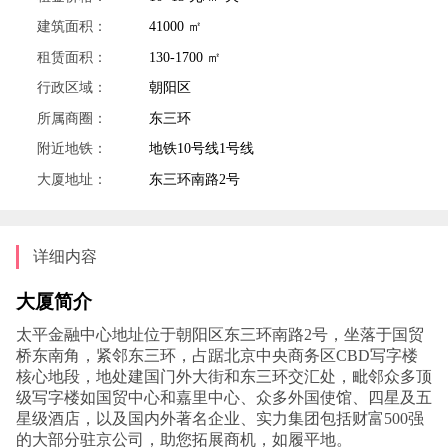
建筑面积：
41000 ㎡
租赁面积：
130-1700 ㎡
行政区域：
朝阳区
所属商圈：
东三环
附近地铁：
地铁10号线1号线
大厦地址：
东三环南路2号
详细内容
大厦简介
太平金融中心地址位于朝阳区东三环南路2号，坐落于国贸
桥东南角，紧邻东三环，占踞北京中央商务区CBD写字楼
核心地段，地处建国门外大街和东三环交汇处，毗邻众多顶
级写字楼如国贸中心和嘉里中心、众多外国使馆、四星及五
星级酒店，以及国内外著名企业、实力集团包括财富500强
的大部分驻京公司，助您拓展商机，如履平地。