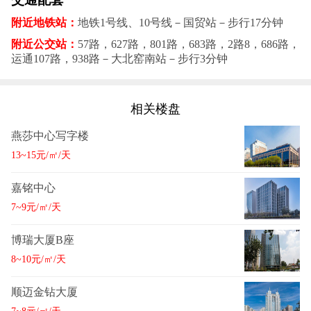
附近地铁站：
地铁1号线、10号线－国贸站－步行17分钟
附近公交站：
57路，627路，801路，683路，2路8，686路，
运通107路，938路－大北窑南站－步行3分钟
相关楼盘
燕莎中心写字楼
13~15元/㎡/天
嘉铭中心
7~9元/㎡/天
博瑞大厦B座
8~10元/㎡/天
顺迈金钻大厦
7~8元/㎡/天