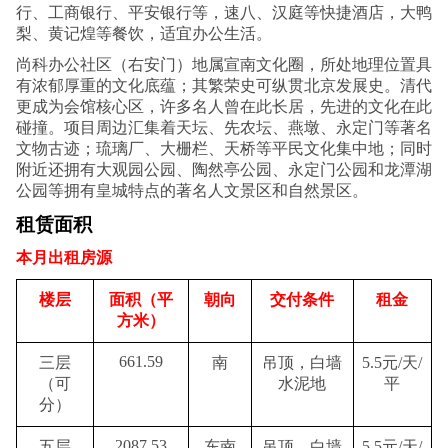
行、工商银行、平安银行等，速八、汉庭等快捷酒店，大鸭
梨、黄记煌等餐饮，适宜办公生活。
尚科办公社区（右安门）地属宣南文化圈，所处地理位置具
有浓郁厚重的文化底蕴；其繁荣史可纵贯北京发展史。清代
更成为会馆核心区，许多名人曾在此长居，先进的文化在此
碰撞。项目周边汇集着天坛、先农坛、燕墩、永定门等著名
文物古迹；琉璃厂、大栅栏、天桥等平民文化集中地；同时
附近还拥有大观园公园、陶然亭公园、永定门公园和龙潭湖
公园等拥有皇城特点的著名人文景区和自然景区。
租赁面积
本月出租房源
楼层
面积（平
朝向
交付条件
租金
方米）
661.59
三层
南
吊顶，白墙
5.5
元
/
天
/
（可
水泥地
平
分）
2087.53
五层
东南
吊顶，白墙
5.5
元
/
天
/