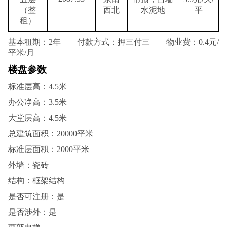
（整
西北
水泥地
平
租）
基本租期：
2
年
付款方式：押三付三
物业费：
0.4
元
/
平米
/
月
楼盘参数
标准层高：4.5米
办公净高：3.5米
大堂层高：4.5米
总建筑面积：20000平米
标准层面积：2000平米
外墙：瓷砖
结构：框架结构
是否可注册：是
是否涉外：是