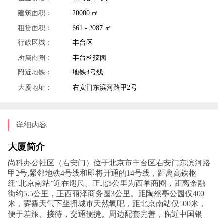
建筑面积：
20000 ㎡
租赁面积：
661 - 2087 ㎡
行政区域：
丰台区
所属商圈：
丰台科技园
附近地铁：
地铁4号线
大厦地址：
右安门东滨河路甲2号
详细内容
大厦简介
尚科办公社区（右安门）位于北京市丰台区右安门东滨河路
甲2号,紧邻地铁4号线和即将开通的14号线，距离高铁枢
纽“北京南站”近在咫尺。正北5公里为西单商圈，距离金融
街约5.5公里，正西丽泽商务圈3公里。距陶然亭公园仅400
米，雾霾天气下坐拥城市天然氧吧，距北京南站仅500米，
便于差旅、接待，交通便捷。周边配套完善，临近中国银