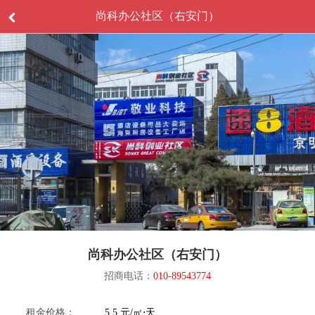
尚科办公社区（右安门）
尚科办公社区（右安门）
招商电话：
010-89543774
租金价格：
5.5 元/㎡⋅天