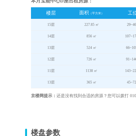
本月宝能中心D座出租房源：
面积
楼层
工
（平方米）
15层
227.85 ㎡
29~
14层
856 ㎡
107~
13层
524 ㎡
66~1
12层
726 ㎡
91~1
11层
1138 ㎡
143~
13层
365 ㎡
45~
京楼网提示：
还是没有找到合适的房源？您可以拨打 010-
楼盘参数