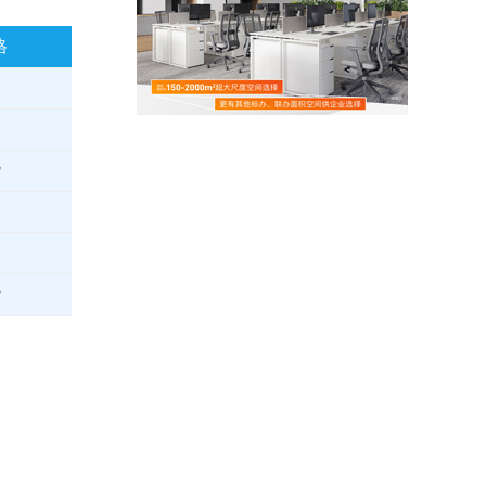
格
㎡
㎡