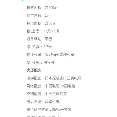
建筑面积：71709㎡
楼层总数：25
标准面积：2100㎡
物 业 费：21元/㎡/月
项目级别：甲级
净 层 高：2.7米
物业公司：宝能物业管理公司
使 用 率：70% 楼
大厦配套
电梯配套：日本原装进口三菱电梯
网络配套：中国联通/中国电信
空调配套：中央空调配置
电力系统：双路供电
单位供电容量：85W/平方米