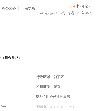
办公装修
大宗交易
⋅天（租金价格）
㎡
行政区域：
朝阳区
所属商圈：
望京
536
位用户已预约看房
2号
更新时间
2025-09-08 14:13:14