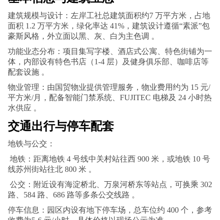
建筑规模与设计：左岸工社总建筑面积约7 万平方米，占地
面积 1.2 万平方米，绿化率达 41%，建筑设计遵循“素派”包
豪斯风格，外立面以黑、灰、白为主色调 。
功能业态分布：项目集写字楼、酒店式公寓、特色街铺为一
体，内部设有特色书店（1-4 层）及健身俱乐部、咖啡店等
配套设施 。
物业管理：由国贸物业提供管理服务，物业费用约为 15 元/
平方米/月，配备智能门禁系统、FUJITEC 电梯及 24 小时热
水供应 。
交通出行与停车配套
地铁与公交：
地铁：距离地铁 4 号线中关村站往西 900 米，或地铁 10 号
线苏州街站往北 800 米 。
公交：附近设有海淀桥北、万泉河桥东等站点，可换乘 302
路、584 路、686 路等多条公交线路 。
停车信息：园区内设有地下停车场，总车位约 400 个，参考