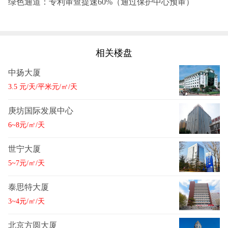
‌绿色通道‌：专利审查提速60%（通过保护中心预审）
相关楼盘
中扬大厦
3.5 元/天/平米元/㎡/天
庚坊国际发展中心
6~8元/㎡/天
世宁大厦
5~7元/㎡/天
泰思特大厦
3~4元/㎡/天
北京方圆大厦