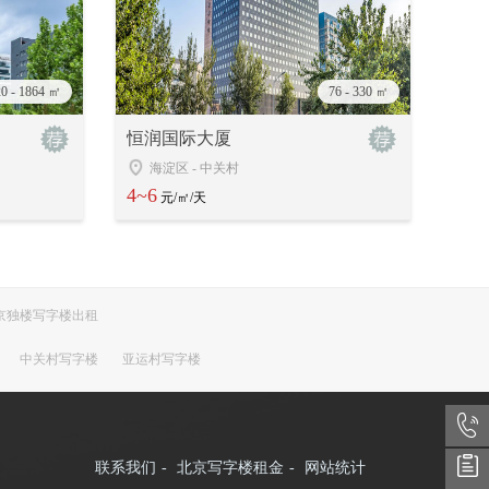
20 - 1864 ㎡
76 - 330 ㎡
恒润国际大厦
海淀区
-
中关村
4~6
元/㎡/天
京独楼写字楼出租
中关村写字楼
亚运村写字楼
联系我们
-
北京写字楼租金
-
网站统计