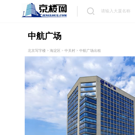
中航广场
北京写字楼
>
海淀区
>
中关村
> 中航广场出租