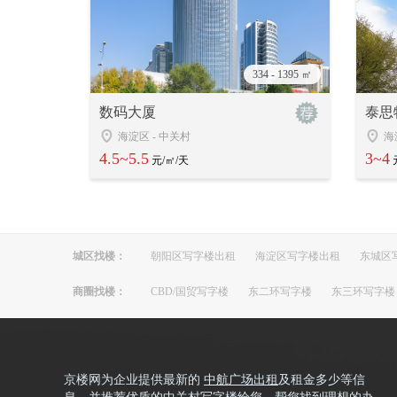
334 - 1395 ㎡
数码大厦
泰思
海淀区
-
中关村
海
4.5~5.5
3~4
元/㎡/天
城区找楼：
朝阳区写字楼出租
海淀区写字楼出租
东城区
商圈找楼：
CBD/国贸写字楼
东二环写字楼
东三环写字楼
京楼网为企业提供最新的
中航广场出租
及租金多少等信