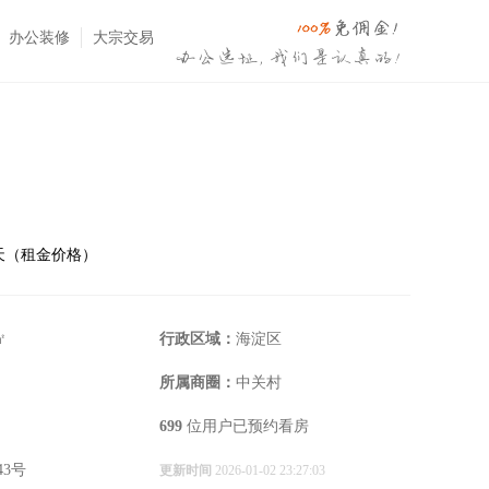
办公装修
大宗交易
⋅天（租金价格）
㎡
行政区域：
海淀区
所属商圈：
中关村
699
位用户已预约看房
3号
更新时间
2026-01-02 23:27:03