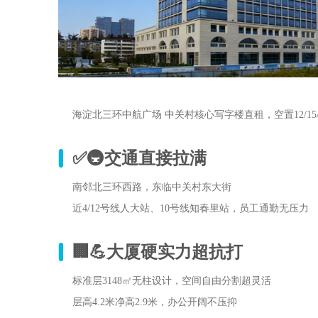
海淀北三环中航广场 中关村核心写字楼直租，空置12/15/1
✅🚇交通直接拉满
南邻北三环西路，东临中关村东大街
近4/12号线人大站、10号线知春里站，员工通勤无压力
🏢💪大厦硬实力超抗打
标准层3148㎡无柱设计，空间自由分割超灵活
层高4.2米净高2.9米，办公开阔不压抑