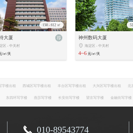
150 - 612 ㎡
5
特大厦
神州数码大厦
淀区
-
中关村
海淀区
-
中关村
4~6
元/㎡/天
元/㎡/天
写字楼出租
西城区写字楼出租
丰台区写字楼出租
大兴区写字楼出租
北
东四环写字楼
燕莎写字楼
长安街写字楼
望京写字楼
金融街写字楼
010-89543774