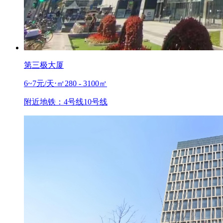
第三极大厦
6~7元/天⋅㎡
280 - 3100㎡
附近地铁：4号线10号线