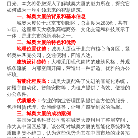
目光。本文将带您深入了解城奥大厦的魅力所在，探究它
如何成为一座引领未来的智慧建筑。
一、城奥大厦的背景和基本信息
城奥大厦位于北京市朝阳区，总高度为288米，共有
52层。这座摩天大楼集高端商务、文化交流和科技展示于
一体，是北京市的新地标之一。
二、城奥大厦的特色和优势
地理位置优越：
城奥大厦位于北京市核心商务区，紧
邻奥林匹克公园，交通便利，四通八达。
建筑设计独特：
大楼采用现代简约的建筑风格，外观
线条流畅，内部空间开阔，营造出一种舒适、优雅的办公
环境。
智能化程度高：
城奥大厦配备了先进的智能化系统，
如楼宇自动化、智能安防等，为租户提供了高效、便捷的
办公条件。
优质服务：
专业的物业管理团队提供全方位的服务，
包括租赁代理、设施维修等，让租户感受到家的温馨。
三、城奥大厦的成功案例
某国际知名科技公司曾在城奥大厦租用了整层空间，
作为其中国区总部。该公司对城奥大厦的智能化系统和优
质服务赞不绝口，认为这些优势为其在中国市场的业务拓