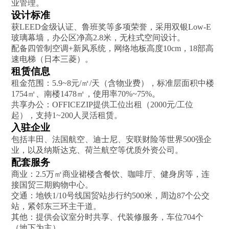
业管理。
设计标准‌
获LEED金级认证、鲁班奖等多项荣誉，采用双银Low-E
玻璃幕墙，办公区净高2.8米，无柱式空间设计。
配备四管制空调+新风系统，网络地板高度10cm，18部高
速电梯（日本三菱）。
租赁信息‌
租金范围‌：5.9~8元/㎡/天（含物业费），标准层面积中楼
1754㎡、南楼1478㎡，使用率70%~75%。
共享办公‌：OFFICEZIP提供工位出租（2000元/工位
起），支持1~200人灵活租赁。
入驻企业‌
包括丰田、法国航空、迪士尼、安联财险等世界500强企
业，以及纳斯达克、荷兰航空等优质外资公司。
配套服务
商业‌：2.5万㎡商业裙楼含餐饮、咖啡厅、健身房等，连
接国贸三期购物中心。
交通‌：地铁1/10号线国贸站步行约500米，周边87个公交
站，紧邻东三环主干道。
其他‌：提供会议室分时共享、代装修服务，车位704个
（地下为主）。