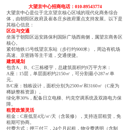
大望京中心招商电话：010-89543774
大望京中心
是位于北京望京核心区域的现代化商务综合
体，由朝阳区政府及崔各庄乡政府重点支持发展‌。以下是
其核心信息：
区位与交通‌
坐落于朝阳区远安路保利国际广场西南侧，属望京商务区
核心‌。
紧邻地铁15号线望京东站（步行约900米）‌，周边有机场
高速、京密路等主干道，交通便捷‌。
建筑规划‌
包含‌A、B、C三栋楼宇‌，总建筑面积约9万平方米‌：
A座‌：15层，单层面积约2150㎡，可分割最小287㎡单
元‌。
B/C座‌：独栋设计，面积分别为2500㎡和3160㎡（C座为
稀缺整栋资源）‌。
绿化率30%，配备日立电梯、约克空调系统及双路电力保
障‌。
租赁政策灵活‌
租金‌：C座低至4元/㎡/天（含装修），支持连层租赁，免
租期可协商‌。
付费方式‌：押三付三，24个月起租，物业费透明（含制