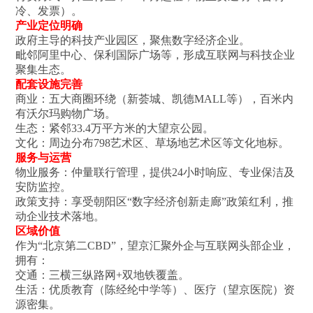
冷、发票）‌。
产业定位明确‌
政府主导的科技产业园区，聚焦数字经济企业‌。
毗邻阿里中心、保利国际广场等，形成互联网与科技企业
聚集生态‌。
配套设施完善‌
商业‌：五大商圈环绕（新荟城、凯德MALL等）‌，百米内
有沃尔玛购物广场‌。
生态‌：紧邻33.4万平方米的大望京公园‌。
文化‌：周边分布798艺术区、草场地艺术区等文化地标‌。
服务与运营‌
物业服务‌：仲量联行管理，提供24小时响应、专业保洁及
安防监控‌。
政策支持‌：享受朝阳区“数字经济创新走廊”政策红利，推
动企业技术落地‌。
区域价值‌
作为“北京第二CBD”，望京汇聚外企与互联网头部企业，
拥有：
交通‌：三横三纵路网+双地铁覆盖‌。
生活‌：优质教育（陈经纶中学等）、医疗（望京医院）资
源密集‌。