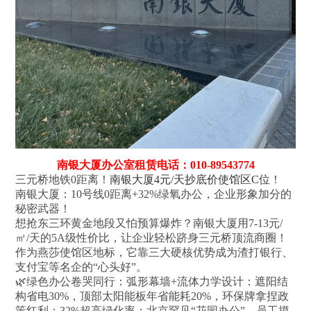
南银大厦办公室租赁电话：010-89543774
三元桥地铁0距离！
南银大厦4元/天抄底价使馆区C位
！
南银大厦：10号线0距离+32%绿氧办公，企业形象加分的
秘密武器！
想抢东三环黄金地段又怕预算爆炸？南银大厦用7-13元/
㎡/天的5A级性价比，让企业轻松跻身三元桥顶流商圈！
作为燕莎使馆区地标，它靠三大硬核优势成为渣打银行、
支付宝等名企的“心头好”。
🌿绿色办公卷哭同行：弧形幕墙+流体力学设计：遮阳结
构省电30%，顶部太阳能板年省能耗20%，环保牌拿捏政
策红利；32%超高绿化率：北京罕见“花园办公”，员工摸