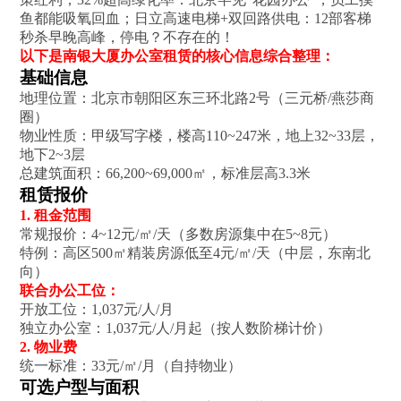
鱼都能吸氧回血；日立高速电梯+双回路供电：12部客梯
秒杀早晚高峰，停电？不存在的！
以下是南银大厦办公室租赁的核心信息综合整理：
基础信息‌
地理位置‌：北京市朝阳区东三环北路2号（三元桥/燕莎商
圈）‌
物业性质‌：甲级写字楼，楼高110~247米，地上32~33层，
地下2~3层‌
总建筑面积‌：66,200~69,000㎡，标准层高3.3米‌
租赁报价‌
1. 租金范围‌
常规报价‌：4~12元/㎡/天（多数房源集中在5~8元）‌
特例：高区500㎡精装房源低至4元/㎡/天（中层，东南北
向）‌
联合办公工位‌：
开放工位：1,037元/人/月‌
独立办公室：1,037元/人/月起（按人数阶梯计价）‌
2. 物业费‌
统一标准‌：33元/㎡/月（自持物业）‌
可选户型与面积‌