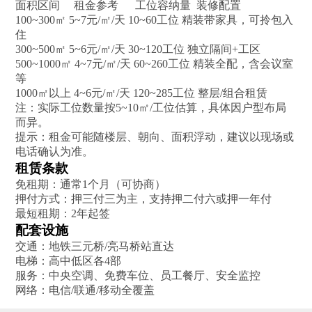
面积区间‌ ‌ 租金参考‌ ‌ 工位容纳量‌ ‌ 装修配置‌
100~300㎡ 5~7元/㎡/天 10~60工位 精装带家具，可拎包入
住‌
300~500㎡ 5~6元/㎡/天 30~120工位 独立隔间+工区‌
500~1000㎡ 4~7元/㎡/天 60~260工位 精装全配，含会议室
等‌
1000㎡以上 4~6元/㎡/天 120~285工位 整层/组合租赁‌
注‌：实际工位数量按5~10㎡/工位估算，具体因户型布局
而异‌。
提示‌：租金可能随楼层、朝向、面积浮动，建议以现场或
电话确认为准‌。
租赁条款‌
免租期‌：通常1个月（可协商）‌
押付方式‌：押三付三为主，支持押二付六或押一年付‌
最短租期‌：2年起签‌
配套设施‌
交通‌：地铁三元桥/亮马桥站直达‌
电梯‌：高中低区各4部‌
服务‌：中央空调、免费车位、员工餐厅、安全监控‌
网络‌：电信/联通/移动全覆盖‌