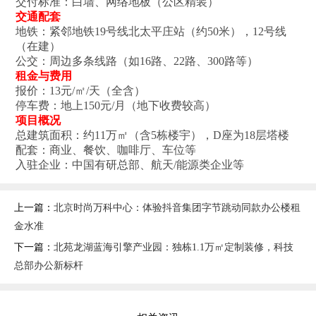
交付标准‌：白墙、网络地板（公区精装）
交通配套‌
地铁‌：紧邻地铁19号线北太平庄站（约50米），12号线
（在建）
公交‌：周边多条线路（如16路、22路、300路等）
租金与费用‌
报价‌：13元/㎡/天（全含）
停车费‌：地上150元/月（地下收费较高）
项目概况‌
总建筑面积‌：约11万㎡（含5栋楼宇），D座为18层塔楼
配套‌：商业、餐饮、咖啡厅、车位等
入驻企业‌：中国有研总部、航天/能源类企业等
上一篇：
北京时尚万科中心：体验抖音集团字节跳动同款办公楼租
金水准
下一篇：
北苑龙湖蓝海引擎产业园：独栋1.1万㎡定制装修，科技
总部办公新标杆