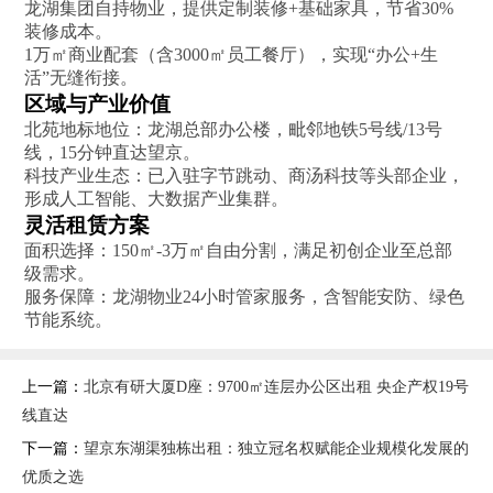
龙湖集团自持物业，提供定制装修+基础家具，节省30%
装修成本。
1万㎡商业配套（含3000㎡员工餐厅），实现“办公+生
活”无缝衔接。
区域与产业价值‌
北苑地标地位‌：龙湖总部办公楼，毗邻地铁5号线/13号
线，15分钟直达望京。
科技产业生态‌：已入驻字节跳动、商汤科技等头部企业，
形成人工智能、大数据产业集群。
灵活租赁方案‌
面积选择‌：150㎡-3万㎡自由分割，满足初创企业至总部
级需求。
服务保障‌：龙湖物业24小时管家服务，含智能安防、绿色
节能系统。
上一篇：
北京有研大厦D座：9700㎡连层办公区出租 央企产权19号
线直达
下一篇：
望京东湖渠独栋出租：独立冠名权赋能企业规模化发展的
优质之选​