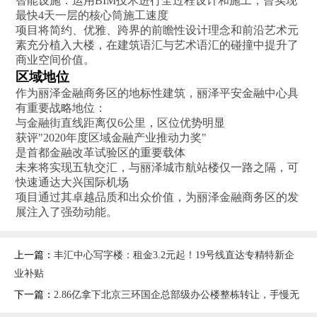
智能设施‌：运用BIM技术进行全过程设计和施工，曾实现
最快4天一层的核心筒施工速度
项目将简约、优雅、跨界的前瞻性设计理念和前沿艺术元
素充分植入大楼，在建筑语汇与艺术语汇的碰撞中提升了
商业空间价值‌。
区域地位
作为丽泽金融商务区的地标性建筑，丽泽平安金融中心具
有重要战略地位：
与金融街直线距离仅6公里，区位优势明显
获评"2020年度区域金融产业推动力奖"
是首都金融改革试验区的重要载体
未来将实现五轨交汇，与丽泽城市航站楼仅一路之隔，可
快速通达大兴国际机场‌
项目通过其卓越品质和出众价值，为丽泽金融商务区的发
展注入了强劲动能‌。
上一篇：
丰汇中心写字楼：租金3.2元起！19号线直达专精特新企
业补贴
下一篇：
2.86亿拿下北京三环国企总部级办公楼整栋转让，手慢无