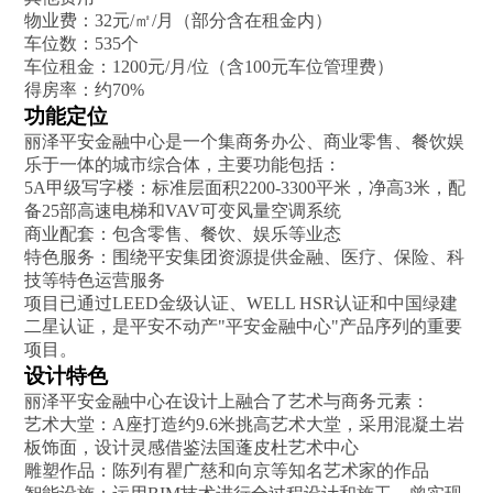
物业费：32元/㎡/月（部分含在租金内）
车位数：535个
车位租金：1200元/月/位（含100元车位管理费）
得房率：约70%
功能定位
丽泽平安金融中心是一个集商务办公、商业零售、餐饮娱
乐于一体的城市综合体，主要功能包括：
5A甲级写字楼‌：标准层面积2200-3300平米，净高3米，配
备25部高速电梯和VAV可变风量空调系统
商业配套‌：包含零售、餐饮、娱乐等业态
特色服务‌：围绕平安集团资源提供金融、医疗、保险、科
技等特色运营服务‌
项目已通过LEED金级认证、WELL HSR认证和中国绿建
二星认证，是平安不动产"平安金融中心"产品序列的重要
项目‌。
设计特色
丽泽平安金融中心在设计上融合了艺术与商务元素：
艺术大堂‌：A座打造约9.6米挑高艺术大堂，采用混凝土岩
板饰面，设计灵感借鉴法国蓬皮杜艺术中心
雕塑作品‌：陈列有瞿广慈和向京等知名艺术家的作品