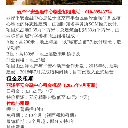
丽泽平安金融中心物业招租电话：010-89543774
丽泽平安金融中心是位于北京市丰台区丽泽金融商务区核
心地段的标志性建筑，由国际知名事务所SOM操刀设计。
项目总占地2.35万平方米，总建筑面积约33万平方米，由
两栋超高层写字楼和商业裙楼组成：
A座‌：高200米，地上40层，以"城市之窗"为设计理念，造
型独特
B座‌：高180米，地上层数未明确提及
商业裙楼‌：地上3层
项目由远洋地产与平安不动产合作开发，2016年6月启动
建设，2018年7月完成结构封顶，目前已投入正式运营‌
租金及租期
丽泽平安金融中心租金概况（2025年9月更新）
日租金‌：3.3-5.5元/㎡/天
特价房源‌：部分精装户型低至3.3元/㎡/天）
付款与租期
押金：普遍押3付3
免租期：2-10个月（视面积和租期）
最短租期：3个月起，部分支持1年
其他费用