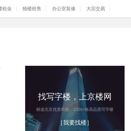
楼租金
独楼租售
办公室装修
大宗交易
找写字楼，上京楼网
精选北京优质商圈，1000+栋高品质写字楼
［我要找楼］