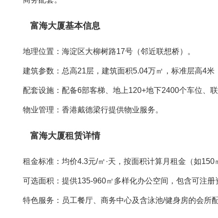
富海大厦基本信息
‌地理位置‌：海淀区大柳树路17号（邻近联想桥）。‌‌
‌建筑参数‌：总高21层，建筑面积5.04万㎡，标准层高4米，
‌配套设施‌：配备6部客梯、地上120+地下2400个车位、联
‌物业管理‌：香港戴德梁行提供物业服务。‌‌
富海大厦租赁详情
‌租金标准‌：均价4.3元/㎡·天，按面积计算月租金（如150㎡约
‌可选面积‌：提供135-960㎡多样化办公空间，包含可注册资
‌特色服务‌：员工餐厅、商务中心及含泳池/健身房的会所配套