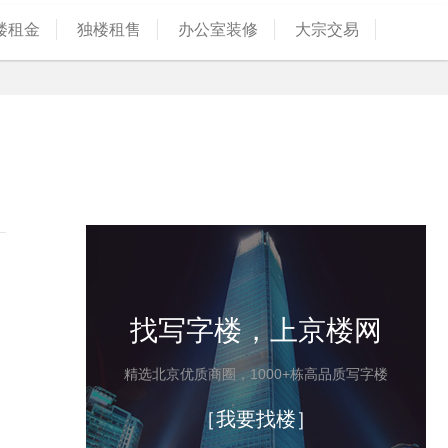
楼租金
独楼租售
办公室装修
大宗交易
找写字楼，上京楼网
精选北京优质商圈，1000+栋高品质写字楼
［我要找楼］