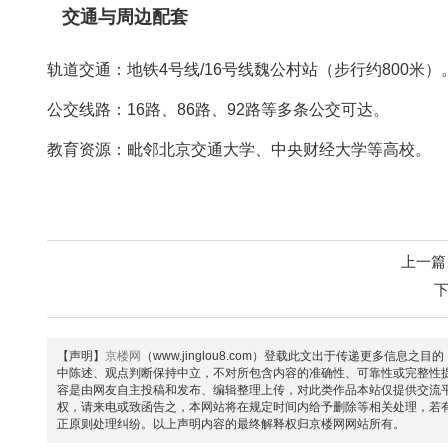
交通与周边配套
‌轨道交通‌：地铁4号线/16号线魏公村站（步行约800米）。‌
‌公交线路‌：16路、86路、92路等多条公交可达。‌‌
‌教育资源‌：毗邻北京交通大学、中央财经大学等高校。‌‌
上一篇
【声明】
京楼网
（www.jinglou8.com）登载此文出于传递更多
中陈述、观点判断保持中立，不对所包含内容的准确性、可靠性或完整性
容是由网友自主投稿和发布、编辑整理上传，对此类作品本站仅提供交流
权，请来电或致函告之，本网站将在规定时间内给予删除等相关处理，若
正原则处理纠纷。以上声明内容的最终解释权归京楼网网站所有。