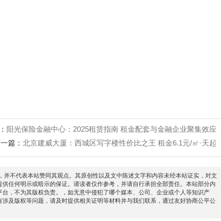
‌
：
阳光保险金融中心：2025租赁指南 租金配套与金融企业聚集效应
下一篇：
北京建威大厦：西城区写字楼性价比之王 租金6.1元/㎡·天起
信息之目的，并不代表本站赞同其观点。其原创性以及文中陈述文字和内容未经本站证实，对文
提供任何明示或暗示的保证。请读者仅作参考，并请自行承担全部责任。本站部分内
平台，不为其版权负责。，如无意中侵犯了哪个媒本、公司、企业或个人等知识产
有涉及版权等问题，请及时提供相关证明等材料并与我们联系，通过友好协商公平公