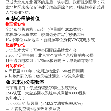
已成为北京东北四环的‌最后一块拼图‌。政府规划显示：花
家地片区未来仅允许建设超高层综合体，独栋物业正式进
入"绝版时代"。
‌🔥 核心稀缺价值‌
‌物理稀缺性‌
全北京可售独栋：≤3处（仲量联行2025数据）
本栋单位面积成本：较周边分层写字楼低22%
‌194个车位+4层地库‌：新能源车位预装V2G充电系统
‌配置稀缺性‌
‌5.4m艺术大堂‌：可举办国际级品牌发布会
‌2,200㎡无柱空间‌：北京首个支持全息投影的办公层
‌11部通力电梯组‌：1.75m/s极速响应，早高峰零等待
‌时间稀缺性‌
▸ 产权至2060年，较周边物业多15年使用周期
▸ 从签约到入驻：89天极速通道（含绿色审批）
‌🚀 未来办公实验室‌
‌元宇宙接口‌：每层预留数字孪生系统管线
‌ESG认证‌：大金热回收系统年减碳量≈3000棵树
‌智能生态‌：
→ 6,000m³/h新风量（PM2.5过滤效率99.97%）
→ 四管制空调+地源热泵双系统