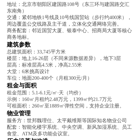
地址：北京市朝阳区建国路108号（东三环与建国路交汇
东南角）
交通：紧邻地铁1号线及10号线国贸站（步行约400米），
周边覆盖公交线路及主干道，立体化交通网络完善。
商务配套：邻近国贸大厦、银泰中心、招商局大厦等核心
商务地标。
建筑参数‌
总建筑面积：33,745平方米
楼层：地上16-26层（不同来源数据差异），地下3层
层高：标准层高4.5米，净高2.55米
大堂：6米挑高设计
车位：地面200-400个（月租300元/月）
租金与面积‌
租金范围：5.1-6.1元/㎡·天（均价）
示例：160㎡月租约2.48万元，1399㎡约21.7万元
可租面积：260㎡至1889㎡弹性空间，支持企业注册。
物业管理‌
服务方：世邦魏理仕、太平戴维斯等国际知名物业公司
配套：智能化楼宇系统、中央空调、新风加湿系统、员工
食堂、ATM及多功能会议室。