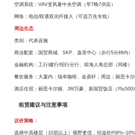
空调系统‌：VAV变风量中央空调（早7晚7供应）
网络‌：电信/联通双光纤接入（可选万兆专线）
周边生态‌
类别‌：‌代表设施‌
商业配套‌：国贸商城、SKP、嘉里中心（步行5分钟内）
金融机构‌：工行/建行/招行分行、前海人寿总部（同楼）
餐饮服务‌：大厦内：瑞幸咖啡、金鼎轩；周边：丽思卡
酒店住宿‌：丽思卡尔顿、JW万豪、新国贸饭店（均≤500
租赁建议与注意事项‌
议价策略‌：
选择中高楼层（10层以上）视野更优，但溢价约8%~10