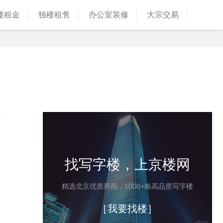
楼租金
独楼租售
办公室装修
大宗交易
找写字楼，上京楼网
精选北京优质商圈，1000+栋高品质写字楼
［我要找楼］