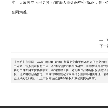
注‌：大厦外立面已更换为“前海人寿金融中心”标识，但
合同为准。
上一
下一
【声明】
京楼网
（www.jinglou8.com）登载此文出于传递更多
中陈述、观点判断保持中立，不对所包含内容的准确性、可靠性或完整性
容是由网友自主投稿和发布、编辑整理上传，对此类作品本站仅提供交流
权，请来电或致函告之，本网站将在规定时间内给予删除等相关处理，若
正原则处理纠纷。以上声明内容的最终解释权归京楼网网站所有。