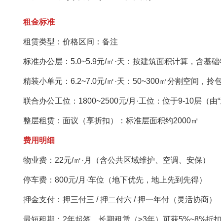
租金标准‌
租赁类型‌：‌价格区间‌：‌备注‌
标准办公层‌：5.0~5.9元/㎡·天：按建筑面积计算，含基
精装小单元‌：6.2~7.0元/㎡·天：50~300㎡分割空间，拎
联合办公工位‌：1800~2500元/月·工位：位于9-10层（
整层租赁‌：面议（享折扣）：标准层面积约2000㎡
费用明细‌
物业费‌：22元/㎡·月（含公共区域维护、空调、安保）
停车费‌：800元/月·车位（地下优先，地上先到先得）
押金支付‌：押三付三 / 押二付六 / 押一年付（灵活协商）
最短租期‌：2年起签，长期租赁（≥3年）可获5%~8%折