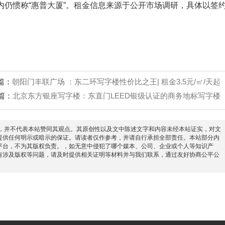
业内仍惯称“惠普大厦”。租金信息来源于公开市场调研，具体以签
篇：
‌朝阳门丰联广场 ：东二环写字楼性价比之王| 租金3.5元/㎡/天起
篇：
北京东方银座写字楼：东直门LEED银级认证的商务地标写字楼
信息之目的，并不代表本站赞同其观点。其原创性以及文中陈述文字和内容未经本站证实，对文
提供任何明示或暗示的保证。请读者仅作参考，并请自行承担全部责任。本站部分内
平台，不为其版权负责。，如无意中侵犯了哪个媒本、公司、企业或个人等知识产
有涉及版权等问题，请及时提供相关证明等材料并与我们联系，通过友好协商公平公