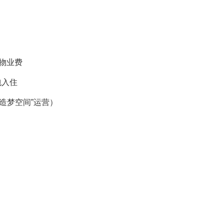
础物业费
包入住
由“造梦空间”运营）
扣