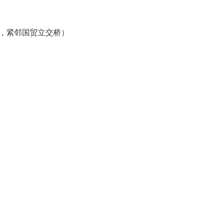
区，紧邻国贸立交桥）