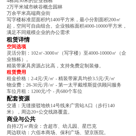
4栋高30米的企业独栋
2万平米城市峡谷概念园林
万余平米高端商业街‌
写字楼标准层面积约1400平方米，最小分割面积200㎡
起，空间可自由组合。企业独栋面积4000-10000平方米，
满足不同规模企业的办公需求‌
租赁详情
空间选项‌
灵活分割：102㎡-3000㎡（写字楼）至4000-10000㎡（企
业独栋）‌。
精装带家具房源占比高，支持免费定制装修‌。
租赁费用‌
租金价格：2-4元/天/㎡ - 精装带家具均价3.5元/天/㎡‌
物业费：26-30元/月/㎡ - 第一太平戴维斯提供顾问服务‌
车位月租：1200元/个 - 共680个车位‌
配套资源
交通‌：无缝接驳地铁14号线来广营站A口（步行140
米）‌，周边20+公交线路覆盖。
商业与公共‌
自持2万㎡商业：含超市、幼儿园、星巴克‌
周边联动：六佰本商场、保利广场、望京医院‌。