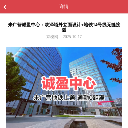
详情
来广营诚盈中心：欧泽塔外立面设计+地铁14号线无缝接
驳
京楼网 2025-10-17