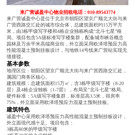
来广营诚盈中心物业招租电话：010-89543774
来广营诚盈中心是位于北京市朝阳区望京广顺北大街与来
广营西路交汇处的城市综合体，总建筑面积约15万平方
米，由3栋甲级写字楼和4栋企业独栋构成“北斗七星”格
局‌。项目包含5A级标准写字楼集群，配备城市峡谷概念
园林及万余平米高端商业街，外立面采用欧泽塔预应力高
性能混凝土预制挂板设计，与地铁14号线来广营站实现无
缝接驳‌。
基本参数
地理区位‌：朝阳区望京广顺北大街与来广营西路交汇处，
属国门商务区核心‌。
建筑规模‌：总建筑面积15万㎡，含3栋甲级写字楼（8-20
层）及4栋企业独栋（1-7层），布局呈"北斗七星"格局‌。
硬件标准‌：5A级写字楼集群，标准层高3.5米，得房率
75%‌，外立面采用欧泽塔预应力混凝土预制挂板‌。
建筑特色
诚盈中心采用欧泽塔预应力高性能混凝土预制挂板设计，
外立面现代感十足。项目包含：
3栋高80米的甲级写字楼