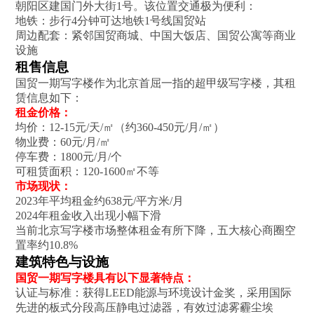
朝阳区建国门外大街1号。该位置交通极为便利：
地铁：步行4分钟可达地铁1号线国贸站
周边配套：紧邻国贸商城、中国大饭店、国贸公寓等商业
设施‌
租售信息
国贸一期写字楼作为北京首屈一指的超甲级写字楼，其租
赁信息如下：
租金价格‌：
均价：12-15元/天/㎡（约360-450元/月/㎡）
物业费：60元/月/㎡
停车费：1800元/月/个
可租赁面积：120-1600㎡不等‌
市场现状‌：
2023年平均租金约638元/平方米/月
2024年租金收入出现小幅下滑
当前北京写字楼市场整体租金有所下降，五大核心商圈空
置率约10.8%‌
建筑特色与设施
国贸一期写字楼具有以下显著特点：
认证与标准‌：获得LEED能源与环境设计金奖，采用国际
先进的板式分段高压静电过滤器，有效过滤雾霾尘埃‌