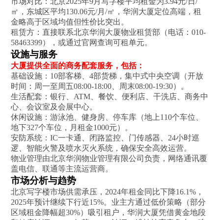
市场对比‌：北京2025年9月写字楼平均租金为3.94元/日/
㎡，东城区平均130.06元/月/㎡，华润大厦定位高端，租
金略高于区域均值但性价比突出‌。
租赁方‌：直接联系北京华润大厦物业租赁部（电话：010-
58463399），或通过官网查询可租单元‌。
设施与服务
大厦提供全面的商务配套服务，包括：
基础设施‌：10部客梯、4部货梯，集中式中央空调（开放
时间：周一至周五08:00-18:00、周末08:00-19:30）‌。
生活配套‌：银行、ATM、餐饮、便利店、干洗店、商务中
心、会议室及会展中心‌。
休闲设施‌：游泳池、健身房、停车库（地上110个车位、
地下327个车位，月租金1000元）‌。
安防系统‌：IC一卡通、闭路监控、门传感器、24小时巡
逻、智能火警及喷水灭火系统，确保安全高效运营‌。
物业管理由北京华润物业管理有限公司负责，网络通讯覆
盖电信、联通等主流运营商‌。
市场分析与趋势
北京写字楼市场供需承压，2024年租金同比下降16.1%，
2025年预计继续下行近15%。业主方通过低价策略（部分
区域租金降幅超30%）吸引租户，华润大厦凭借黄金地段