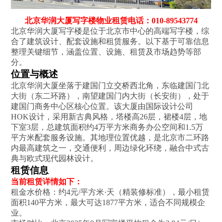
北京华润大厦写字楼物业租赁电话：010-89543774
北京华润大厦写字楼是位于北京市中心的高端写字楼，综
合了建筑设计、配套设施和租赁服务。以下基于可靠信息
整理关键细节，涵盖位置、设施、租赁及市场趋势等部
分。
位置与概述
北京华润大厦坐落于建国门立交桥西北角，东临建国门北
大街（东二环路），南望建国门内大街（长安街），处于
建国门商务中心区核心位置。该大厦由国际设计公司
HOK设计，采用新古典风格，塔楼高26层，裙楼4层，地
下室3层，总建筑面积约4万平方米商务办公空间和1.5万
平方米配套服务设施‌。其地理位置优越，是北京市二环路
内最高建筑之一，交通便利，周边绿化环绕，融合中式古
典与欧式现代园林设计‌。
租赁信息
当前租赁详情如下：
租金水价格：约4元/平方米·天（精装修标准），最小租赁
面积140平方米，最大可达1877平方米，适合不同规模企
业‌。