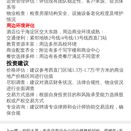
运营管理评估‌：评估现有团队稳定性、客户来源、会员体
系等
物业检查‌：检查房屋结构安全、设施设备老化程度及维护
情况‌
周边环境评估
酒店位于海淀区交大东路，周边商业环境成熟：
交通便利：紧邻地铁2号线/4号线/13号线西直门站
教育资源丰富：周边多所高校环绕
商业配套齐全：附近有多个写字楼和商业中心
餐饮选择多样：周边有各类餐厅满足不同需求‌
投资建议
价格评估‌：建议参考西直门区域1.3万-1.7万/平方米的商业
地产价格区间进行估值
尽职调查‌：建议对酒店财务状况、法律合规性、物业状况
进行全面调查
交易方式选择‌：根据自身投资目的和风险承受能力选择股
权或产权交易方式
专业咨询‌：建议聘请专业律师和会计师协助交易流程，确
保合规
上一篇：
裕聪大厦：朱辛庄商业办公综合楼整栋招租，带燃气+充