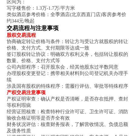
区间为：
写字楼售价：1.3万-1.7万/平方米‌
类似酒店参考价格：全季酒店(北京西直门店)客房参考价
约344元/晚起‌
交易流程与注意事项
股权交易流程
协商确定转让价格与条件‌：转让方与受让方就股权的转让
价格、支付方式、支付期限等达成一致
签订股权转让协议‌：明确双方权利义务，包括转让股权的
数量、价格、支付方式等
公司内部程序‌：召开股东会，经其他股东过半数同意
办理股权变更登记‌：携带相关材料到公司登记机关办理手
续
涉及国有股权的特殊程序‌：需履行评估、审批等特殊程序‌
产权交易注意事项
产权证明审查‌：确认产权是否清晰，是否存在抵押、查封
等权利瑕疵
经营证照核查‌：检查特种行业许可证、卫生许可证、消防
验收合格证明等是否齐全有效
财务状况评估‌：核查财务报表，了解营收情况、负债总额
及债务性质