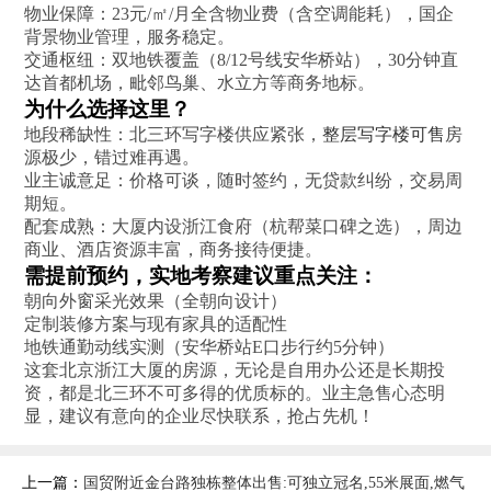
物业保障‌：23元/㎡/月全含物业费（含空调能耗），国企
背景物业管理，服务稳定。
交通枢纽‌：双地铁覆盖（8/12号线安华桥站），30分钟直
达首都机场，毗邻鸟巢、水立方等商务地标。
为什么选择这里？‌
地段稀缺性‌：北三环写字楼供应紧张，
整层写字楼可售
房
源极少，错过难再遇。
业主诚意足‌：价格可谈，随时签约，无贷款纠纷，交易周
期短。
配套成熟‌：大厦内设浙江食府（杭帮菜口碑之选），周边
商业、酒店资源丰富，商务接待便捷。
需提前预约，实地考察建议重点关注：
朝向外窗采光效果（全朝向设计）
定制装修方案与现有家具的适配性
地铁通勤动线实测（安华桥站E口步行约5分钟）
这套北京浙江大厦的房源，无论是自用办公还是长期投
资，都是北三环不可多得的优质标的。业主急售心态明
显，建议有意向的企业尽快联系，抢占先机！
上一篇：
国贸附近金台路独栋整体出售:可独立冠名,55米展面,燃气