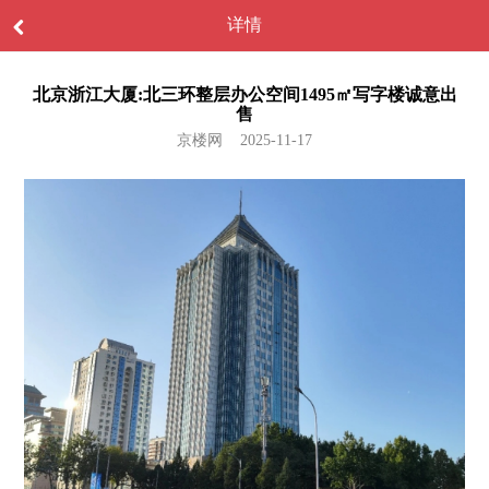
详情
北京浙江大厦:北三环整层办公空间1495㎡写字楼诚意出
售‌
京楼网 2025-11-17