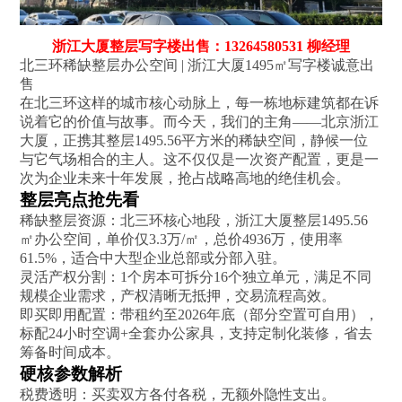
浙江大厦整层写字楼出售：13264580531 柳经理
北三环稀缺整层办公空间 | 浙江大厦1495㎡写字楼诚意出
售‌
在北三环这样的城市核心动脉上，每一栋地标建筑都在诉
说着它的价值与故事。而今天，我们的主角——北京浙江
大厦，正携其整层1495.56平方米的稀缺空间，静候一位
与它气场相合的主人。这不仅仅是一次资产配置，更是一
次为企业未来十年发展，抢占战略高地的绝佳机会。
整层亮点抢先看‌
稀缺整层资源‌：北三环核心地段，浙江大厦整层1495.56
㎡办公空间，单价仅3.3万/㎡，总价4936万，使用率
61.5%，适合中大型企业总部或分部入驻。
灵活产权分割‌：1个房本可拆分16个独立单元，满足不同
规模企业需求，产权清晰无抵押，交易流程高效。
即买即用配置‌：带租约至2026年底（部分空置可自用），
标配24小时空调+全套办公家具，支持定制化装修，省去
筹备时间成本。
硬核参数解析‌
税费透明‌：买卖双方各付各税，无额外隐性支出。