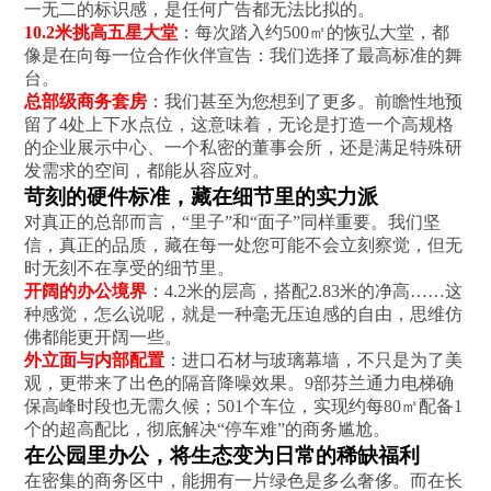
一无二的标识感，是任何广告都无法比拟的。
10.2米挑高五星大堂
：每次踏入约500㎡的恢弘大堂，都
像是在向每一位合作伙伴宣告：我们选择了最高标准的舞
台。
总部级商务套房
：我们甚至为您想到了更多。前瞻性地预
留了4处上下水点位，这意味着，无论是打造一个高规格
的企业展示中心、一个私密的董事会所，还是满足特殊研
发需求的空间，都能从容应对。
苛刻的硬件标准，藏在细节里的实力派
对真正的总部而言，“里子”和“面子”同样重要。我们坚
信，真正的品质，藏在每一处您可能不会立刻察觉，但无
时无刻不在享受的细节里。
开阔的办公境界
：4.2米的层高，搭配2.83米的净高……这
种感觉，怎么说呢，就是一种毫无压迫感的自由，思维仿
佛都能更开阔一些。
外立面与内部配置
：进口石材与玻璃幕墙，不只是为了美
观，更带来了出色的隔音降噪效果。9部芬兰通力电梯确
保高峰时段也无需久候；501个车位，实现约每80㎡配备1
个的超高配比，彻底解决“停车难”的商务尴尬。
在公园里办公，将生态变为日常的稀缺福利
在密集的商务区中，能拥有一片绿色是多么奢侈。而在长