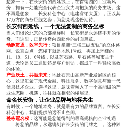
想象一下，在长安街的西延线上，在首钢园的工业新风
旁，拥有一处能完全代表企业实力与抱负的商务主场。这
不再是想象——长安科创中心（电建睿铂大厦），正以其
17万方的商务巨舰之姿，为您兑现这份期待。
长安街西延线，一个无法复制的商务坐标
当人们谈论北京的总部坐标时，长安街是永远绕不开的传
奇。而这里，正是传奇向西延伸的封面篇章。
动脉贯通，效率先行
：项目坐拥“三横三纵五轨”的立体路
网。说直白点，您楼下就是地铁1号线，再加上环绕的
11、18、S1、6号线，以及莲石路、阜石路等城市主干
道，无论是员工通勤还是客户到访，都成了一种轻松高效
的体验。
产业沃土，共振未来
：地处石景山高新产业发展区的核
心，这里汇聚了现代金融、科技服务、数字创意与新一代
信息技术企业。选择这里，意味着融入了一个高能级的产
业生态圈，机遇，往往就在相邻的楼层里。
命名长安街，让企业品牌与地标共生
有时候，一个地址本身，就是最有力的品牌宣言。在长安
科创中心，我们提供的远不止空间。
整栋冠名权
：这可能是您能得到的最高规格的企业礼遇
——将您的品牌，永远镌刻在长安街的门牌之上。这种独