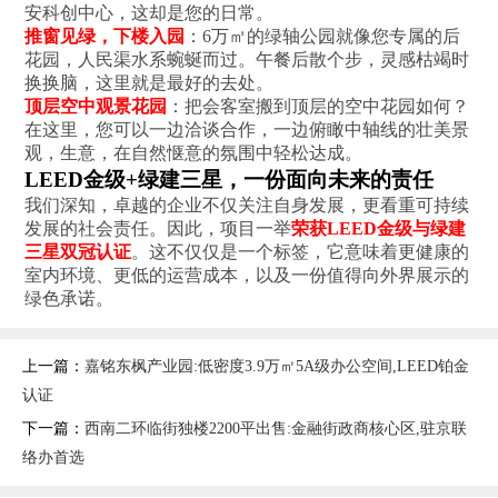
安科创中心，这却是您的日常。
推窗见绿，下楼入园
：6万㎡的绿轴公园就像您专属的后
花园，人民渠水系蜿蜒而过。午餐后散个步，灵感枯竭时
换换脑，这里就是最好的去处。
顶层空中观景花园
：把会客室搬到顶层的空中花园如何？
在这里，您可以一边洽谈合作，一边俯瞰中轴线的壮美景
观，生意，在自然惬意的氛围中轻松达成。
LEED金级+绿建三星，一份面向未来的责任
我们深知，卓越的企业不仅关注自身发展，更看重可持续
发展的社会责任。因此，项目一举
荣获LEED金级与绿建
三星双冠认证
。这不仅仅是一个标签，它意味着更健康的
室内环境、更低的运营成本，以及一份值得向外界展示的
绿色承诺。
上一篇：
嘉铭东枫产业园:低密度3.9万㎡5A级办公空间,LEED铂金
认证
下一篇：
西南二环临街独楼2200平出售:金融街政商核心区,驻京联
络办首选