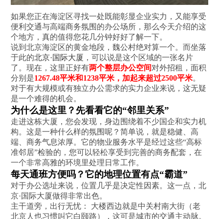
如果您正在海淀区寻找一处既能彰显企业实力，又能享受
便利交通与高端商务氛围的办公场所，那么今天介绍的这
个地方，真的值得您花几分钟好好了解一下。
说到北京海淀区的黄金地段，魏公村绝对算一个。而坐落
于此的
北京·国际大厦
，可以说是这个区域的一张名片
了。现在，这里正好有
两个整层办公空间
对外招租，面积
分别是
1267.48平米和1238平米，加起来超过2500平米
。
对于有大规模或有独立办公需求的实力企业来说，这无疑
是一个难得的机会。
为什么是这里？先看看它的“邻里关系”
走进这栋大厦，您会发现，身边围绕着不少国企和实力机
构。这是一种什么样的氛围呢？简单说，就是稳健、高
端、商务气息浓厚。它的物业服务水平是经过这些“高标
准邻居”检验的，您可以轻松享受到完善的商务配套，在
一个非常高雅的环境里处理日常工作。
每天通班方便吗？它的地理位置有点“霸道”
对于办公选址来说，位置几乎是决定性因素。这一点，北
京·国际大厦做得非常出色。
主干道旁，出行无忧： 大楼西边就是中关村南大街（老
北京人也习惯叫它白颐路），这可是城市的交通主动脉。