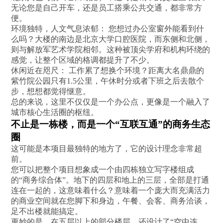
无论您是自己开车，还是员工搭乘公共交通，都非常方
便。
环境独特，人文气息浓郁： 您想过办公室窗外能看到什
么吗？大楼的南边是北京大学口腔医院，而东侧和北侧，
则与解放军艺术学院相邻。这种被顶尖学府和机构环绕的
感觉，让整个区域的格调都提升了不少。
休闲近在咫尺： 工作累了想换个环境？距离大名鼎鼎的
紫竹院公园只有1.5公里，午休时分或者下班之后去散个
步，想想都觉得惬意。
总的来说，这里不仅仅是一个办公点，更像是一个融入了
城市核心生活圈的枢纽。
不止是一栋楼，而是一个“互联互通”的商务生态
圈
这可能是本项目最独特的地方了，它的设计理念非常超
前。
您可以把整个项目想象成一个由四栋独立写字楼组成
的“商务综合体”。地下的四层和地上的三层，全部是打通
连在一起的，这意味着什么？意味着一个庞大而充满活力
的商业空间就在您脚下和身边，午餐、会客、商务洽谈，
足不出楼就能搞定。
更妙的是，在五层以上的部分楼层，还设计了“空中连