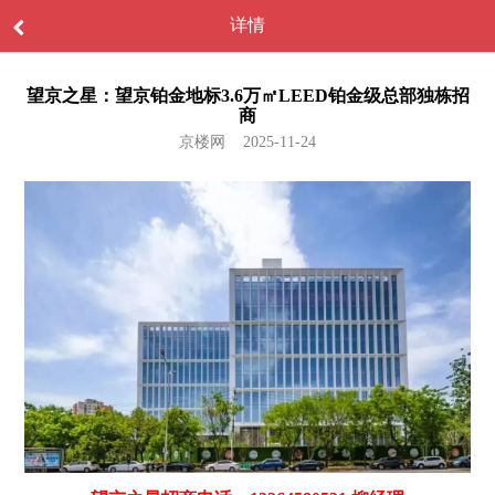
详情
望京之星：望京铂金地标3.6万㎡LEED铂金级总部独栋招
商
京楼网 2025-11-24