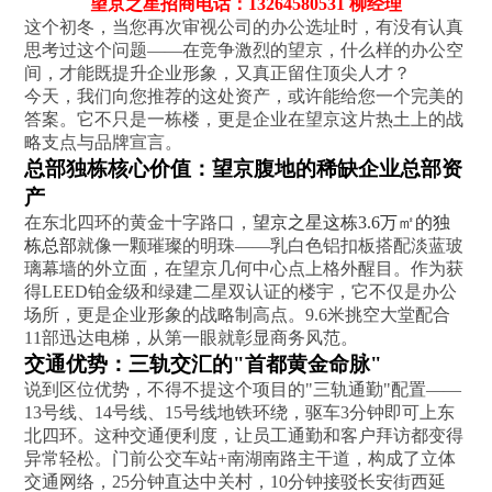
望京之星招商电话：13264580531 柳经理
这个初冬，当您再次审视公司的办公选址时，有没有认真
思考过这个问题——在竞争激烈的望京，什么样的办公空
间，才能既提升企业形象，又真正留住顶尖人才？
今天，我们向您推荐的这处资产，或许能给您一个完美的
答案。它不只是一栋楼，更是企业在望京这片热土上的战
略支点与品牌宣言。
总部独栋核心价值：望京腹地的稀缺企业总部资
产
在东北四环的黄金十字路口，
望京之星这栋3.6万㎡的独
栋总部
就像一颗璀璨的明珠——‌乳白色铝扣板搭配淡蓝玻
璃幕墙‌的外立面，在望京几何中心点上格外醒目。作为获
得LEED铂金级和绿建二星双认证的楼宇，它不仅是办公
场所，更是企业形象的‌战略制高点‌。9.6米挑空大堂配合
11部迅达电梯，从第一眼就彰显商务风范。
交通优势：三轨交汇的"首都黄金命脉"
说到区位优势，不得不提这个项目的‌"三轨通勤"‌配置——
13号线、14号线、15号线地铁环绕，驱车3分钟即可上东
北四环。这种交通便利度，让员工通勤和客户拜访都变得
异常轻松。门前公交车站+南湖南路主干道，构成了‌立体
交通网络‌，25分钟直达中关村，10分钟接驳长安街西延