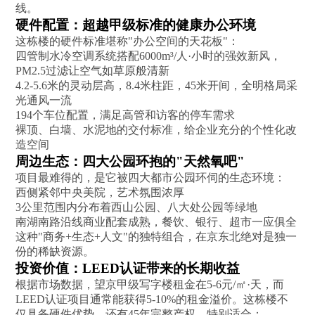
线。
硬件配置：超越甲级标准的健康办公环境
这栋楼的硬件标准堪称‌"办公空间的天花板"‌：
四管制水冷空调系统‌搭配6000m³/人·小时的强效新风，
PM2.5过滤让空气如草原般清新
4.2-5.6米的灵动层高，8.4米柱距，45米开间，‌全明格局‌采
光通风一流
194个车位配置，满足高管和访客的停车需求
裸顶、白墙、水泥地的交付标准，给企业‌充分的个性化改
造空间‌
周边生态：四大公园环抱的"天然氧吧"
项目最难得的，是它‌被四大都市公园环伺‌的生态环境：
西侧紧邻中央美院，艺术氛围浓厚
3公里范围内分布着西山公园、八大处公园等绿地
南湖南路沿线商业配套成熟，餐饮、银行、超市一应俱全
这种"商务+生态+人文"的独特组合，在京东北绝对是‌独一
份‌的稀缺资源。
投资价值：LEED认证带来的长期收益
根据市场数据，望京甲级写字楼租金在5-6元/㎡·天，而
LEED认证项目通常能获得‌5-10%的租金溢价‌。这栋楼不
仅具备硬件优势，还有45年完整产权，特别适合：