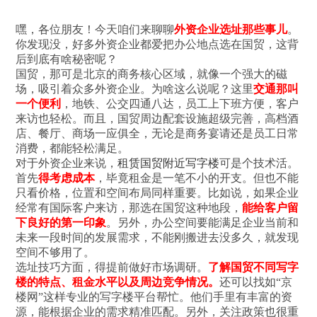
嘿，各位朋友！今天咱们来聊聊
外资企业选址那些事儿
。
你发现没，好多外资企业都爱把办公地点选在国贸，这背
后到底有啥秘密呢？
国贸，那可是北京的商务核心区域，就像一个强大的磁
场，吸引着众多外资企业。为啥这么说呢？这里
交通那叫
一个便利
，地铁、公交四通八达，员工上下班方便，客户
来访也轻松。而且，国贸周边配套设施超级完善，高档酒
店、餐厅、商场一应俱全，无论是商务宴请还是员工日常
消费，都能轻松满足。
对于外资企业来说，
租赁国贸附近写字楼
可是个技术活。
首先
得考虑成本
，毕竟租金是一笔不小的开支。但也不能
只看价格，位置和空间布局同样重要。比如说，如果企业
经常有国际客户来访，那选在国贸这种地段，
能给客户留
下良好的第一印象
。另外，办公空间要能满足企业当前和
未来一段时间的发展需求，不能刚搬进去没多久，就发现
空间不够用了。
选址技巧方面，得提前做好市场调研。
了解国贸不同写字
楼的特点、租金水平以及周边竞争情况。
还可以找
如“京
楼网”这样
专业的写字楼平台帮忙。他们手里有丰富的资
源，能根据企业的需求精准匹配。另外，关注政策也很重