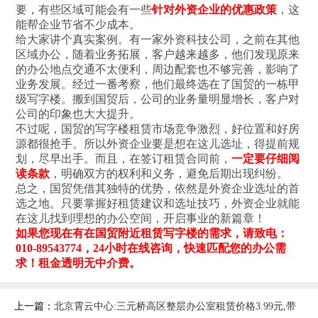
要，有些区域可能会有一些
针对外资企业的优惠政策
，这
能帮企业节省不少成本。
给大家讲个真实案例。有一家外资科技公司，之前在其他
区域办公，随着业务拓展，客户越来越多，他们发现原来
的办公地点交通不太便利，周边配套也不够完善，影响了
业务发展。经过一番考察，他们最终选在了国贸的一栋甲
级写字楼。搬到国贸后，公司的业务量明显增长，客户对
公司的印象也大大提升。
不过呢，国贸的写字楼租赁市场竞争激烈，好位置和好房
源都很抢手。所以外资企业要是想在这儿选址，得提前规
划，尽早出手。而且，在签订租赁合同前，
一定要仔细阅
读条款
，明确双方的权利和义务，避免后期出现纠纷。
总之，国贸凭借其独特的优势，依然是外资企业选址的首
选之地。只要掌握好租赁建议和选址技巧，外资企业就能
在这儿找到理想的办公空间，开启事业的新篇章！
如果您现在有在国贸附近租赁写字楼的需求，请致电：
010-89543774，24小时在线咨询，快速匹配您的办公需
求！
租金透明无中介费。
上一篇：
北京霄云中心:三元桥高区整层办公室租赁价格3.99元,带