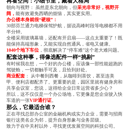
再看空间：小细节里，藏着大格局
朝向与视野： 虽然是东北朝向，但
采光非常好，视野开
阔，
能有效避免西晒的烦恼，其实更实用。
办公楼本身就很“硬核”：
30部芬兰通力电梯保驾护航，据说高峰时段等电梯都不用
半分钟。
全楼采用玻璃幕墙，还配有开启扇——这点太重要了！既
能保持高端形象，又能实现自然通风，省电又健康。
1040个地下车位
，彻底解决了“停车难”这个老大难问题。
配套这种事，得像选配件一样“挑剔”
有时候我在想，一个好的办公楼，应该像一部性能超跑的
驾驶舱，一切都触手可及，且恰到好处。
商业配套
： 从中餐到西餐，从咖啡到茶饮，甚至连美
甲、便利店都配齐了。更重要的是，园区里就有健身房和
共享会议室，您说，这得给企业日常运营省多少心？
所以，这不仅仅是一个办公场地，它更像是您企业驶入快
车道的一张
VIP通行证
。
那么，它最适合谁？
正在寻找总部办公室的金融机构或实力企业，需要与招商
银行这类名企为邻，提升自身形象与业务层级。
致力于在中关村以外，寻找更优发展空间的科技公司。