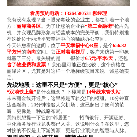
看房预约电话：13264580531 柳经理
您有没有发现？当下眼光毒辣的企业主，都在盯着一个地
方：
丽泽商务区
。为了让您的企业在
“第二金融街”
抢占先
机，并实现品牌形象与经营成本的完美平衡，我们特别推
荐这处位于
丽泽平安幸福中心
的稀缺办公空间。
今天带您看的这间，位于
平安幸福中心B座
，是个
656.82
平方米
的
南向
空间。它
正对着电梯厅
，客户来访第一印象
就赢了三分。最关键的是——报价才
6.5元/平米/天
，还包
含了物业费和发票
！ 您心里可能正在比较，这个价格在
丽泽片区，尤其是对这样一个地标级项目来说，诚意确实
足。
先说地段：这里不只是“方便”，更是“核心”
“双地铁上盖”
是什么概念？ 下楼就是
14号线东管头站
，
未来丽金线开通后，这里将是五轨交汇的枢纽。10分钟直
达金融街，20分钟接驳大兴机场，这已超出了便利的范
畴，更像是一种战略布局。
我特别想提一下它的"邻居圈”——招商银行、开源证券、
中化商务等行业龙头都已入驻。这说明什么？在这里，您
对接的不仅是上下游资源，更是行业顶尖的智慧与人脉。