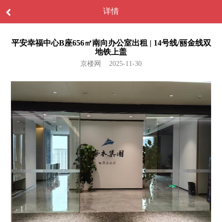
详情
平安幸福中心B座656㎡南向办公室出租 | 14号线/丽金线双
地铁上盖
京楼网 2025-11-30