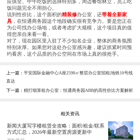
应俱全。中午吃饭的选择特别多，周边餐馆林立，员工吃
饭问题完全不用担心。
说到性价比‌，这个面积的
精装修
办公室，还
带着全新家
具
，在恒通商务园这个地段确实很有竞争力。要是您正在
为公司找办公场地，或者考虑扩大规模，这个项目真的值
得您亲自来看一看。
对了，现在园区里入驻了不少知名企业，整体的商务氛围
特别浓厚。如果您对这处办公室感兴趣，建议抓紧时间预
约看房，这个品质的办公空间在市场上真的很抢手。
上一篇：
平安国际金融中心A座2598㎡整层办公室招租|地铁10号线
直达
下一篇：
精打细算租办公室：恒通商务园ABB的高性价比方案解析
相关资讯
新闻大厦写字楼租赁全攻略：面积/租金/联系
方式汇总，2026年最新空置房源更新中
2026-08-03