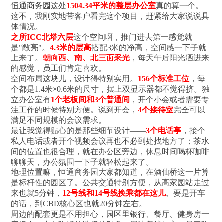
恒通商务园
这处
1504.34平米的整层办公室
真的算一个。
这不，我刚实地带客户看完这个项目，赶紧给大家说说具
体情况。
之所ICC北塔六层
这个空间啊，推门进去第一感觉就
是"敞亮"。
4.3米的层高
搭配3米的净高，空间感一下子就
上来了。
朝向西、南、北三面采光
，每天午后阳光洒进来
的感觉，员工们肯定喜欢。
空间布局这块儿‌，设计得特别实用。
156个标准工位
，每
个都是1.4米×0.6米的尺寸，摆上双显示器都不觉得挤。独
立办公室有
1个老板间和3个普通间
，开个小会或者需要专
注工作的时候特别方便。说到开会，
4个接待室
完全可以
满足不同规模的会议需求。
最让我觉得贴心的是那些细节设计——
3个电话亭
，接个
私人电话或者开个视频会议再也不必到处找地方了；茶水
间的位置也很合理，就在办公区旁边，休息时间喝杯咖啡
聊聊天，办公氛围一下子就轻松起来了。
地理位置嘛‌，恒通商务园大家都知道，在酒仙桥这一片算
是标杆性的园区了。公共交通特别方便，从高家园站走过
来也就5分钟，
12号线和14号线换乘都在这儿
。要是开车
的话，到CBD核心区也就20分钟左右。
周边的配套‌更是不用担心，园区里银行、餐厅、健身房一