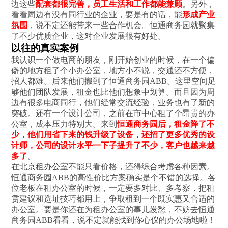
边这些
配套都很完善，员工生活和工作都能兼顾
。另外，
看看周边有没有同行业的企业，要是有的话，能
形成产业
氛围
，说不定还能带来一些合作机会。恒通商务园就聚集
了不少优质企业，这对企业发展很有好处。
以往的真实案例
我认识一个做电商的朋友，刚开始创业的时候，在一个偏
僻的地方租了个小办公室，地方小不说，交通还不方便，
招人都难。后来他们搬到了恒通商务园ABB。这里空间足
够他们团队发展，租金也比他们想象中划算。而且因为周
边有很多电商同行，他们经常交流经验，业务也有了新的
突破。还有一个设计公司，之前在市中心租了个昂贵的办
公室，成本压力特别大。来到
恒通商务园后，租金降了不
少，他们用省下来的钱升级了设备，还招了更多优秀的设
计师，公司的设计水平一下子提升了不少，客户也越来越
多了
。
在
北京租办公室
不能只看价格，还得综合考虑各种因素。
恒通商务园ABB的高性价比方案确实是个不错的选择。各
位老板在租办公室的时候，一定要多对比、多考察，把租
赁建议和选址技巧都用上，争取租到一个既实惠又合适的
办公室。要是你还在为租办公室的事儿发愁，不妨去恒通
商务园ABB看看，说不定就能找到你心仪的办公场地啦！