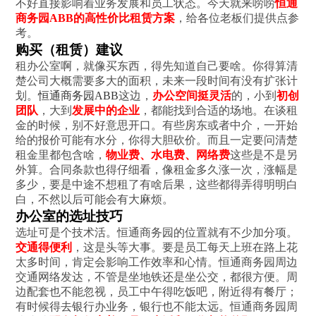
不好直接影响着业务发展和员工状态。今天就来唠唠
恒通
商务园ABB的高性价比租赁方案
，给各位老板们提供点参
考。
购买（租赁）建议
租办公室啊，就像买东西，得先知道自己要啥。你得算清
楚公司大概需要多大的面积，未来一段时间有没有扩张计
划。
恒通商务园ABB
这边，
办公空间挺灵活
的，小到
初创
团队
，大到
发展中的企业
，都能找到合适的场地。在谈租
金的时候，别不好意思开口。有些房东或者中介，一开始
给的报价可能有水分，你得大胆砍价。而且一定要问清楚
租金里都包含啥，
物业费、水电费、网络费
这些是不是另
外算。合同条款也得仔细看，像租金多久涨一次，涨幅是
多少，要是中途不想租了有啥后果，这些都得弄得明明白
白，不然以后可能会有大麻烦。
办公室的选址技巧
选址可是个技术活。恒通商务园的位置就有不少加分项。
交通得便利
，这是头等大事。要是员工每天上班在路上花
太多时间，肯定会影响工作效率和心情。恒通商务园周边
交通网络发达，不管是坐地铁还是坐公交，都很方便。周
边配套也不能忽视，员工中午得吃饭吧，附近得有餐厅；
有时候得去银行办业务，银行也不能太远。恒通商务园周