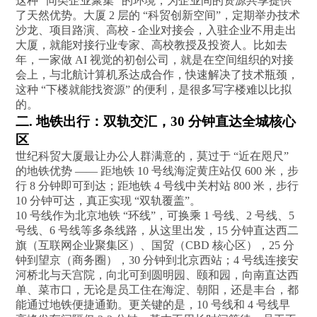
这种 “同类企业聚集” 的环境，为企业间的资源共享提供
了天然优势。大厦 2 层的 “科贸创新空间”，定期举办技术
沙龙、项目路演、高校 - 企业对接会，入驻企业不用走出
大厦，就能对接行业专家、高校教授及投资人。比如去
年，一家做 AI 视觉的初创公司，就是在空间组织的对接
会上，与北航计算机系达成合作，快速解决了技术瓶颈，
这种 “下楼就能找资源” 的便利，是很多写字楼难以比拟
的。
二. 地铁出行：双轨交汇，30 分钟直达全城核心
区
世纪科贸大厦最让办公人群满意的，莫过于 “近在咫尺”
的地铁优势 —— 距地铁 10 号线海淀黄庄站仅 600 米，步
行 8 分钟即可到达；距地铁 4 号线中关村站 800 米，步行
10 分钟可达，真正实现 “双轨覆盖”。
10 号线作为北京地铁 “环线”，可换乘 1 号线、2 号线、5
号线、6 号线等多条线路，从这里出发，15 分钟直达西二
旗（互联网企业聚集区）、国贸（CBD 核心区），25 分
钟到望京（商务圈），30 分钟到北京西站；4 号线连接安
河桥北与天宫院，向北可到圆明园、颐和园，向南直达西
单、菜市口，无论是员工住在海淀、朝阳，还是丰台，都
能通过地铁便捷通勤。更关键的是，10 号线和 4 号线早