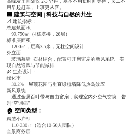
高峰发车间隔仅 2-3 分钟，基本不用长时间等待，员工不
用早起赶车，上班更从容。
🏢 建筑与空间 | 科技与自然的共生
📐 建筑指标：
总建筑面积
：99,750㎡（4栋塔楼，28层）
标准层面积
：1200㎡，层高3.5米，无柱空间设计
外立面
：玻璃幕墙+石材结合，配置可开启窗扇的新风系统，实
现自然通风与节能减排
🌿 生态设计：
绿化率
：30.2%，屋顶花园与垂直绿植墙降低热岛效应
新风系统
：通过金属百叶带与自由窗扇，实现室内外空气交换，告
别“空调病”
🏠 空间类型：
精装小户型
：110-330㎡（适合10-50人团队）
全景商务层