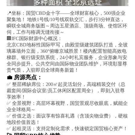
📍坐标：国贸CBD金十字——全球财富核心，500强企业
聚集地！ 地铁1号线/10号线双轨交汇，步行3分钟直达，
瞬联全城商务版图～周边五星酒店、顶级商场、使馆区环
伺，工作与格调无缝衔接～
🏢IFC国际财源中心概况：
北京CBD地标性国际甲写，由殿堂级建筑团队打造，全玻
璃幕墙外立面，360°俯瞰京城胜景！楼内配置智能高效电
梯群、银行级安防系统，24小时礼宾服务，企业形象与安
全同步提升。公共空间由国际物业团队维护，环境彰显尊
贵气质，入驻即启全球商务新篇！
💼 房源亮点：
✅ 整层稀缺席位：200㎡起灵活划分，高端精装交付（总
裁套间/国际会议室/员工休闲区配置周全），即刻入驻尊
享效率！
✅ 全景视野：高层环幕视野，国贸景观尽收眼底，赋能企
业全球格局～
✅ 价值之选：面议享有惊喜礼遇（含顶尖物业费），硬核
地段价值首选！
✅ 起租灵活：支持定制化需求，快速锁定国贸核心资产！