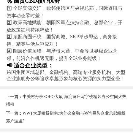
🚀 国贸CBD核心优势
1️⃣ 全球资源交汇：毗邻使馆区与央视总部，国际资讯与
资本动态零时差！
2️⃣ 政策高地赋能：朝阳区重点扶持金融、总部企业，开
放政策红利持续释放！
3️⃣ 顶配商圈环绕：国贸商城、SKP举步即达，商务接
待、精英生活从容应对！
4️⃣ 圈层价值顶峰：与摩根大通、中金等世界级企业为
邻，前沿合作机遇无限，提升全球业务能级！
📢 适合企业类型：
跨国集团区域总部、金融机构、高端专业服务机构、大型
企业旗舰办公等追求卓越形象与核心资源的实力型企业！
上一篇：
中关村丹棱SOHO大厦:海淀黄庄写字楼精装办公空间火热
招租
下一篇：
WWT大厦租赁指南:为什么金融与咨询巨头企业总部纷纷
落户这里?