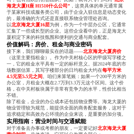
海龙大厦H座 H1510什么公司”
，这类具体的单元通常属
于某家科技或服务类公司，由于企业入驻信息是动态变化
的，最准确的方式还是直接联系物业管理处咨询。
以
北京海龙大厦16层
为例，作为一个中层办公区，它通常
汇集了一些成长型的企业。这些企业看中的，正是海龙大
厦积淀下来的科技氛围和便利的交通与商业配套。
价值解码：房价、租金与商业密码
接下来，我们聊聊最实在的话题——
北京海龙大厦房价
（这里主要指租金）。作为中关村核心区的甲级写字楼之
一，它的租金水平具有一定的标杆意义。据2024年底的市
场数据估算，其写字楼部分的日均租金大约在
每平方米
4.5元至5.5元之间
。咱们来算笔账：如果一个200平方米的
办公室，月租金大概在2.7万到3.3万元这个区间。这个价
格，在中关村板块属于非常有竞争力的水平，性价比相当
不错。
除了租金，企业的办公成本还包括物业费等。海龙大厦的
物业管理较为规范，能提供全面的商务配套服务，这对于
追求稳定和高效办公环境的企业来说，是重要的加分项。
实用指南：营业时间与交通赋能
对于准备去办事或考察的朋友，一定要记好
北京海龙大厦