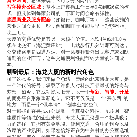
营业时间
。总体来说，它可以分为两个部分：
写字楼办公区域
：基本上是遵循工作日早9点到晚6点的模
式，但具体到每家公司的上下班时间会略有弹性。
底层商业及服务配套
（如银行、咖啡厅等）：这些设施的
营业时间会更长一些，例如咖啡厅可能从早上7点营业到
晚上9点。
大厦的交通优势是其另一大核心价值。地铁4号线和10号
线在此交汇（海淀黄庄站），出站步行几分钟即可到达，
公交线路更是四通八达。对于需要频繁外出见客户或团队
通勤的企业而言，这种交通便利性能节约大量的时间成
本。
聊到最后：海龙大厦的新时代角色
聊了这么多，我们来做个总结。曾经的北京海龙大厦，是
一个时代的符号，承载了许多人对科技产品最初的好奇与
梦想。如今，它成功蜕去旧壳，以一个
创新、智能、开放
的商务平台形象重新屹立。它不再仅仅是一个“买东西”的
地方，而是一个“做事情”、“创事业”的空间。
对于那些正在寻找办公场地，尤其身处科技、互联网、智
能硬件等领域的企业来说，海龙大厦无疑是一个极具吸引
力的选择。它拥有黄金地段、便利交通、合理的租金以及
浓厚的产业氛围。如果您恰好正在为中关村的办公室选址
而发愁，那么，亲自去海龙大厦转一转，感受一下那里的