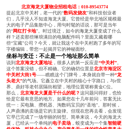
北京海龙大厦物业招租电话：010-89543774
提起北京中关村，老一代的“
数码发烧友
”和科技创业者
们，几乎没人不知道海龙大厦。它曾经是华北地区规模最
大的电子产品集散中心，用句时髦的话说，那可是当年
的“
网红打卡地
”。时过境迁，如今的
海龙大厦
变成了什么
样？还卖那些琳琅满目的电脑配件吗？里面又藏着哪
些“宝藏”公司？今天，就让我这个在中关村跑了多年的写
字楼编辑，带您一起揭开它的神秘面纱。
坐标与变迁：不止是一个地址那么简单
说到
北京海龙大厦地址
，很多人的第一反应是
“中关村”
。
这个答案没错，但不精确。它的确切位置是
北京市海淀区
中关村大街1号
——瞧瞧这个门牌号，本身就自带一种
“龙
头老大”
的气场。它矗立在中关村的核心十字路口，与e世
界、鼎好等老邻居隔街相望，地理位置堪称黄金C位。
那么，
北京海龙大厦是干什么的呢？
这问题问得好，也恰
恰是它最有意思的地方。如果您在十几年前问，答案无比
统一：买电脑、攒机器、淘数码宝贝的“圣地”。那时候，
人声鼎沸的卖场是它的主旋律。但现在您再去看，会发现
它早已完成了一场华丽的转型。简单来说，今天的海龙大
厦，已经从一个单纯的
电子卖场
，蜕变成为一个集
智能硬