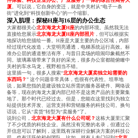
件体验、科技企业办公、产业服务于一体的综合性商务大
厦
。可以说，它自身的变迁，就是中关村从“电子一条
街”进化到“科技创新中心”的一个缩影。
深入肌理：探秘H座与16层的办公生态
大家都很关心
北京海龙大厦H座
的内部环境。虽然我无法
直接给您展示
北京海龙大厦H座内部照片
，但可以根据实
地探访给您描绘一番。H座是大厦主要的办公区域，内部
经过现代化改造，大堂明亮通透，电梯系统运行高效。标
准办公层的通道整洁有序，与昔日卖场的喧闹印象截然不
同。玻璃幕墙带来了良好的采光，很多办公室都能俯瞰中
关村的车水马龙，视野相当不错。
这里插一句，很多人搜索“
北京海龙大厦卖独立站需要的
东西吗？
” 这个问题非常具体，也很有代表性。坦率地
说，如果您指的是建设独立站所需的服务器硬件、网络设
备等，现在的海龙大厦内部已经不是这类产品的主要聚集
地了。那个时代已经过去。但是，您能在这里找到为独立
站提供技术开发、运营支持和营销服务的科技公司。换句
话说，它从“卖货”转型为“卖服务”了。
说到公司，
北京海龙大厦有什么公司呢？
这栋大厦里汇聚
了不少优质的科技企业。虽然没有完整的名录，但通过公
开信息可以了解到，这里既有深耕行业解决方案的科技公
司，也有活跃的初创团队。比如，就有人专门问到
“北京