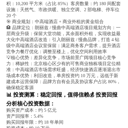
积：10,200 平方米（占比 85%）客房数量：约 180 间配套
设施：天然气、市政供暖、独立空调、2 部电梯、停车位
20 个
🎯 商业规划：中高端酒店 + 商业外租的黄金组合
🏨 品牌定位：朗丽兹 / 慢曲中高端酒店项目规划方向：一
层商业升级：保留大堂功能，其余面积外租，实现收益最
大化中高端酒店改造：引入朗丽兹 / 慢曲品牌，打造 4 钻
级中高端酒店会议室保留：满足商务客户需求，提升酒店
竞争力餐厅优化：调整至楼上，优化空间利用效率
💡核心优势：差异化竞争，市场前景广阔项目核心竞争
力：稀缺性：北京核心区少有的可售商业独栋项目定位精
准：中高端酒店市场需求旺盛，经济快捷酒店逐渐退出市
场成本优势：利旧改造，单房投资约 10 万元，远低于新
建成本运营保障：品牌方自有会员及协议客户占比 80%，
确保稳定客源
📊 投资测算：稳定回报，值得信赖💰 投资回报
分析核心投资数据：
购买资产成本：约 5 亿元
资产回报率：5.4%
购买回报年限：约 18 年单间