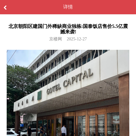
详情
北京朝阳区建国门外稀缺商业独栋:国泰饭店售价5.5亿震
撼来袭!
京楼网 2025-12-27