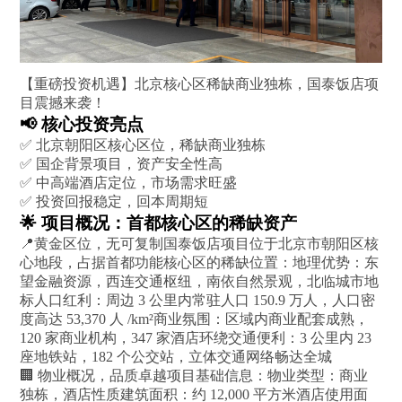
【重磅投资机遇】北京核心区稀缺商业独栋，国泰饭店项
目震撼来袭！
📢 核心投资亮点
✅ 北京朝阳区核心区位，稀缺商业独栋
✅ 国企背景项目，资产安全性高
✅ 中高端酒店定位，市场需求旺盛
✅ 投资回报稳定，回本周期短
🌟 项目概况：首都核心区的稀缺资产
📍黄金区位，无可复制国泰饭店项目位于北京市朝阳区核
心地段，占据首都功能核心区的稀缺位置：地理优势：东
望金融资源，西连交通枢纽，南依自然景观，北临城市地
标人口红利：周边 3 公里内常驻人口 150.9 万人，人口密
度高达 53,370 人 /km²商业氛围：区域内商业配套成熟，
120 家商业机构，347 家酒店环绕交通便利：3 公里内 23
座地铁站，182 个公交站，立体交通网络畅达全城
🏢 物业概况，品质卓越项目基础信息：物业类型：商业
独栋，酒店性质建筑面积：约 12,000 平方米酒店使用面