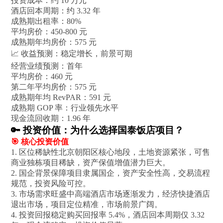
投资成本：约 10 万元
酒店回本周期：约 3.32 年
成熟期出租率：80%
平均房价：450-800 元
成熟期年均房价：575 元
📈 收益预测：稳定增长，前景可期
经营业绩预测：首年
平均房价：460 元
第二年平均房价：575 元
成熟期年均 RevPAR：591 元
成熟期 GOP 率：行业领先水平
现金流回收期：1.96 年
🔑 投资价值：为什么选择国泰饭店项目？
🎯 核心投资价值
1. 区位稀缺性北京朝阳区核心地段，土地资源紧张，可售
商业独栋项目稀缺，资产保值增值潜力巨大。
2. 国企背景保障项目隶属国企，资产安全性高，交易流程
规范，投资风险可控。
3. 市场需求旺盛中高端酒店市场逐渐发力，经济快捷酒店
退出市场，项目定位精准，市场前景广阔。
4. 投资回报稳定购买回报率 5.4%，酒店回本周期仅 3.32