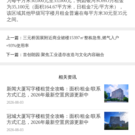
为每平方米30,000元至35,000元，例如银河SOHO月租金
为35,100元（面积164.67平方米，日租金7元/平方米），
该区域其他甲级写字楼月租金普遍在每平方米30元至35元
之间。
上一篇：
三元桥国展附近商业裙楼15397㎡整栋急售,燃气入户
+93%使用率
下一篇：
首创朗园:聚焦工业遗存改造与文化内容融合
相关资讯
新闻大厦写字楼租赁全攻略：面积/租金/联系
方式汇总，2026年最新空置房源更新中
2026-08-03
冠城大厦写字楼租赁全攻略：面积/租金/联系
方式汇总，2026年最新空置房源更新中
2026-08-03