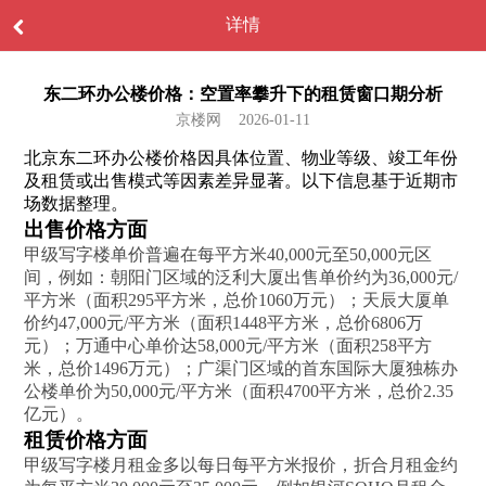
详情
东二环办公楼价格：空置率攀升下的租赁窗口期分析
京楼网 2026-01-11
北京东二环办公楼价格因具体位置、物业等级、竣工年份
及租赁或出售模式等因素差异显著。以下信息基于近期市
场数据整理。
出售价格方面
甲级写字楼单价普遍在每平方米40,000元至50,000元区
间，例如：朝阳门区域的泛利大厦出售单价约为36,000元/
平方米（面积295平方米，总价1060万元）；天辰大厦单
价约47,000元/平方米（面积1448平方米，总价6806万
元）；万通中心单价达58,000元/平方米（面积258平方
米，总价1496万元）；广渠门区域的首东国际大厦独栋办
公楼单价为50,000元/平方米（面积4700平方米，总价2.35
亿元）。
租赁价格方面
甲级写字楼月租金多以每日每平方米报价，折合月租金约