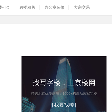
楼租金
独楼租售
办公室装修
大宗交易
找写字楼，上京楼网
精选北京优质商圈，1000+栋高品质写字楼
［我要找楼］