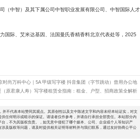
限公司（中智）及其下属公司中智职业发展有限公司、中智国际人才
中力国际、艾米达基因、法国曼氏香精香料北京代表处等，2025
京时尚万科中心｜5A 甲级写字楼 抖音集团（字节跳动）曾用办公地
厦（原君康人寿）写字楼租赁全指南：租金、户型、招商政策全解析
信息之目的，并不代表本站赞同其观点。其原创性以及文中陈述文字和内容未经本站证实，对文
提供任何明示或暗示的保证。请读者仅作参考，并请自行承担全部责任。本站部分内
平台，不为其版权负责。，如无意中侵犯了哪个媒本、公司、企业或个人等知识产
有涉及版权等问题，请及时提供相关证明等材料并与我们联系，通过友好协商公平公