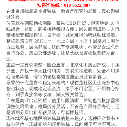
📞咨询热线：010-56225887
在北京想找靠谱企业独栋、做资产配置的老板，真心别错
过这套！
位置就在朝阳劲松南路，紧挨 CBD 国贸，距离地铁 10 号
线超近，通勤、商务接待都很方便，周边商圈成熟，人流
量和配套都没得说，属于核心城区难得的稀缺独栋资源。
整栋建筑面积 2613.1㎡，地上 3 层 + 地下 1 层格局，整体
方正规整，层高舒服，还配有专属电梯，不管是企业总部
自持办公、集团总部选址，还是长线投资收租都特别合
适。
重点一定要说清楚：国企直售，北京化工集团产权，手续
齐全、产权干净无任何纠纷，交易流程透明，完全不用操
心隐形风险，懂行的老板都知道国企房源有多省心。
最香的一点是自带稳定长租约！现在是社区卫生服务中心
整租状态，现成稳定现金流，接手不用空置、不用费心招
商，到手直接坐等收租，懒人投资首选。
产权是商业出让性质，使用年限清晰，后期也可根据需求
调整使用用途，格局拆分灵活，不管是自用分层办公，还
是后期分层出租都很灵活，可塑性超强。
现在城区核心地段的独栋真的越来越少，这种国企背书 +
核心区位 + 现成租约的现房独栋，真的属于可遇不可求。