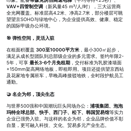
VAV+四管制空调
（新风量45 m³/人/时），三大运营商
全光网覆盖。标准层高4.2米、净高2.7米，部分楼层可眺
望望京SOHO与绿地中心，为企业提供高效、健康、稳定
的国际甲级办公环境。
🎯 弹性空间，灵活入驻
在租面积覆盖
300至10000平方米
，最小300㎡起步，
满足从成长型团队到总部级企业的多元需求。签约年限2-
5年，可享
最长3-6个月免租期
，交付标准为乳胶漆墙面
+150mm架高网络地板，即租即用。项目还提供望京西站
及花家地专属班车，早晚高峰接驳地铁，全时段护航员工
通勤。
🤝 名企为邻，顶尖生态
与世界500强和中国潮玩巨头同场办公：
浦项集团、泡泡
玛特全球总部、快手、西门子、松下、韩国贸易馆
等实力
企业已强势入驻。与这样的名企为邻，企业品牌价值不彰
自显，更可融入科技、文化、贸易多元产业生态。