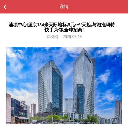
详情
浦项中心|望京154米天际地标,5元/㎡/天起,与泡泡玛特、
快手为邻,全球招商!
京楼网 2026-05-18