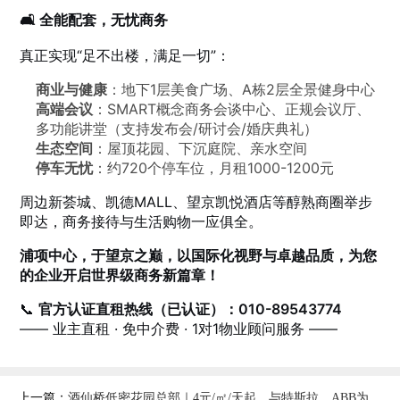
🛋️ 全能配套，无忧商务
真正实现“足不出楼，满足一切”：
商业与健康
：地下1层美食广场、A栋2层全景健身中心
高端会议
：SMART概念商务会谈中心、正规会议厅、
多功能讲堂（支持发布会/研讨会/婚庆典礼）
生态空间
：屋顶花园、下沉庭院、亲水空间
停车无忧
：约720个停车位，月租1000-1200元
周边新荟城、凯德MALL、望京凯悦酒店等醇熟商圈举步
即达，商务接待与生活购物一应俱全。
浦项中心，于望京之巅，以国际化视野与卓越品质，为您
的企业开启世界级商务新篇章！
📞
官方认证直租热线（已认证）：010-89543774
—— 业主直租 · 免中介费 · 1对1物业顾问服务 ——
上一篇：
酒仙桥低密花园总部｜4元/㎡/天起，与特斯拉、ABB为