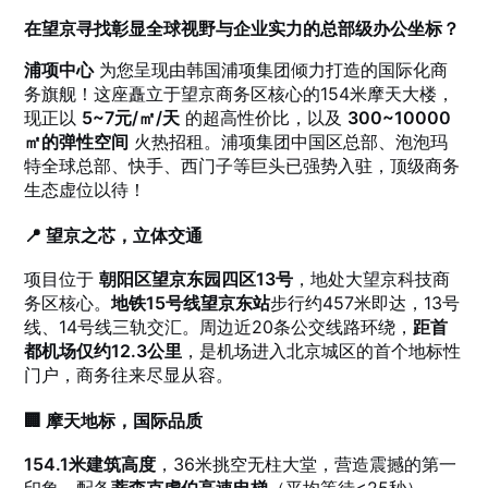
在望京寻找彰显全球视野与企业实力的总部级办公坐标？
浦项中心
为您呈现由韩国浦项集团倾力打造的国际化商
务旗舰！这座矗立于望京商务区核心的154米摩天大楼，
现正以
5~7元/㎡/天
的超高性价比，以及
300~10000
㎡的弹性空间
火热招租。浦项集团中国区总部、泡泡玛
特全球总部、快手、西门子等巨头已强势入驻，顶级商务
生态虚位以待！
📍 望京之芯，立体交通
项目位于
朝阳区望京东园四区13号
，地处大望京科技商
务区核心。
地铁15号线望京东站
步行约457米即达，13号
线、14号线三轨交汇。周边近20条公交线路环绕，
距首
都机场仅约12.3公里
，是机场进入北京城区的首个地标性
门户，商务往来尽显从容。
🏢 摩天地标，国际品质
154.1米建筑高度
，36米挑空无柱大堂，营造震撼的第一
印象。配备
蒂森克虏伯高速电梯
（平均等待<25秒）、