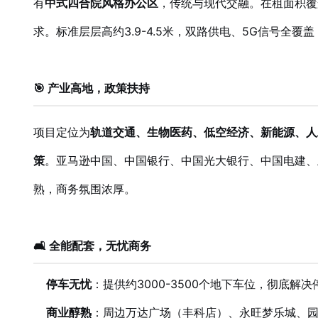
有
中式四合院风格办公区
，传统与现代交融。在租面积覆
求。标准层层高约3.9-4.5米，双路供电、5G信号全
🎯 产业高地，政策扶持
项目定位为
轨道交通、生物医药、低空经济、新能源、人
策
。亚马逊中国、中国银行、中国光大银行、中国电建、
熟，商务氛围浓厚。
🛋️ 全能配套，无忧商务
停车无忧
：提供约3000-3500个地下车位，彻底解
商业醇熟
：周边万达广场（丰科店）、永旺梦乐城、