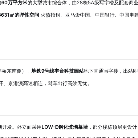
约
60万平方米
的大型城市综合体，由28栋5A级写字楼及配套商
18631㎡的弹性空间
火热招租。亚马逊中国、中国银行、中国电
丰桥东南侧），
地铁9号线丰台科技园站
地下直通写字楼，出站即
京开、京港澳高速相连，驾车出行高效无忧。
期开发。外立面采用
LOW-E钢化玻璃幕墙
，部分楼栋顶层更设计