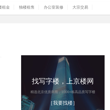
楼租金
独楼租售
办公室装修
大宗交易
找写字楼，上京楼网
精选北京优质商圈，1000+栋高品质写字楼
［我要找楼］