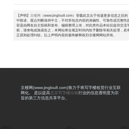
【声明】
京楼网
（www.jinglou8.com）登载此文出于传递更多
中陈述、观点判断保持中立，不对所包含内容的准确性、可靠性或完整性
容是由网友自主投稿和发布、编辑整理上传，对此类作品本站仅提供交流
权，请来电或致函告之，本网站将在规定时间内给予删除等相关处理，若
正原则处理纠纷。以上声明内容的最终解释权归京楼网网站所有。
京楼网(www.jinglou8.com)致力于将写字楼租赁行业互联
网化。 是以提高
北京写字楼出租
行业的信息透明度为宗
旨的第三方信息共享平台。