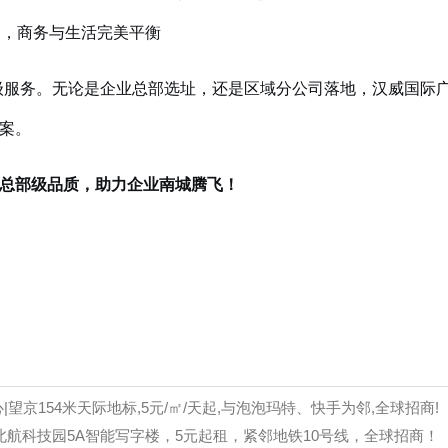
伺，商务与生活完美平衡
级服务。无论是企业总部选址，还是区域分公司落地，汉威国际
案。
总部级品质，助力企业南城腾飞！
|望京154米天际地标,5元/㎡/天起,与泡泡玛特、快手为邻,全球招商!
北航科技园5A智能写字楼，5元起租，紧邻地铁10号线，全球招商！