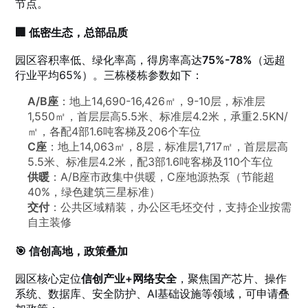
节点。
🏢 低密生态，总部品质
园区容积率低、绿化率高，得房率高达
75%-78%
（远超
行业平均65%）。三栋楼栋参数如下：
A/B座
：地上14,690-16,426㎡，9-10层，标准层
1,550㎡，首层层高5.5米、标准层4.2米，承重2.5KN/
㎡，各配4部1.6吨客梯及206个车位
C座
：地上14,063㎡，8层，标准层1,717㎡，首层层高
5.5米、标准层4.2米，配3部1.6吨客梯及110个车位
供暖
：A/B座市政集中供暖，C座地源热泵（节能超
40%，绿色建筑三星标准）
交付
：公共区域精装，办公区毛坯交付，支持企业按需
自主装修
🎯 信创高地，政策叠加
园区核心定位
信创产业+网络安全
，聚焦国产芯片、操作
系统、数据库、安全防护、AI基础设施等领域，可申请叠