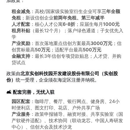
加政策：
租金减免
：高校/国家级实验室衍生企业可享
三年全额
免租
；新设信创企业
前两年免租、第三年减半
人才配套
：核心人才公寓
6-8折
；应届生每月
1000元
租房补贴
（最长12个月）；落户绿色通道；子女优先入
学
产业奖励
：首次落地重点信创方案最高
3000万元
；信
创贯标最高
50万元
；适配平台最高
500万元
金融支持
：最长3年信创专项贷款贴息；人才贷、并购
贷试点
政策由
北京实创科技园开发建设股份有限公司（实创股
份）
统一受理，企业须在海淀区注册并纳税。
🛋️ 配套完善，无忧入驻
园区配套
：咖啡厅、餐厅、银行网点、健身房、24小
时便利店、图文打印、花店、户外共享广场
产业服务
：政策申报辅导、融资对接、共享实验室（国
产软硬件适配）、技术协同（联动龙芯、中国人寿研发
中心）、信创大会及技术沙龙