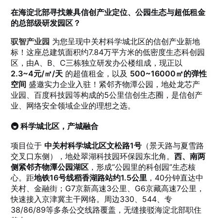
在海淀北部寻找兼具信创产业定位、公园生态与超低租金
的总部级研发园区？
驭智产业园
为您呈现中关村科学城北区的信创产业新地
标！这座总建筑面积约7.84万平方米的低密度生态科创园
区，由A、B、C三栋独立研发办公楼组成，现正以
2.3~4元/㎡/天
的超值租金，以及
500~16000㎡的弹性
空间
盛邀实力企业入驻！紧邻齐物潭公园，地处龙芯产
业园、百度科技园等构成的5公里信创生态圈，是信创产
业、网络安全领域企业的理想之选。
🚇 科学城北区，产城融合
项目位于
中关村科学城北区文松路1号
（景天路与夏雪路
交叉口东侧），地处翠湖科技园环保园东北角。
西、南两
侧紧邻齐物潭公园湖区
，形成“公园里的科创园”生态核
心。距
地铁16号线稻香湖路站约1.5公里
，40分钟直达中
关村、金融街；G7京新高速3公里、G6京藏高速7公里，
快速接入京津冀主干网络。周边330、544、专
38/86/89等多条公交线路覆盖，无缝接驳海淀北部职住