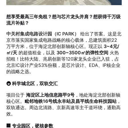
想享受最高三年免租？想与芯片龙头并肩？想获得千万级
流片补贴？
中关村集成电路设计园（IC PARK）
给出了答案。这是北
京市落实国家集成电路战略的核心载体，总建筑面积22
万平方米，位于海淀北部创新轴核心区。现正以
3~4元/
㎡/天
的超值租金，以及
300~3500㎡的弹性空间
火热
招租！比特大陆、兆易创新等120家龙头企业已入驻，占
北京IC设计产业53%份额，是芯片设计、EDA、IP核企业
的战略之选。
🚇 科学城北区，双轨交汇
项目位于
海淀区上地信息路甲9号
，地处海淀北部创新轴
核心区。
毗邻地铁16号线永丰站及昌平线生命科技园站
，
双轨通达。周边北清路、京新高速等主干道环绕，通勤高
效。
🏢 专业园区，硬核参数