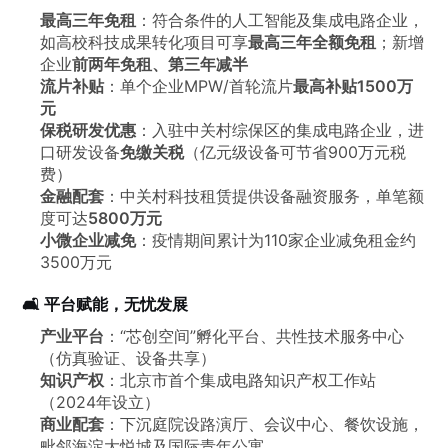
最高三年免租
：符合条件的人工智能及集成电路企业，
如高校科技成果转化项目可享
最高三年全额免租
；新增
企业
前两年免租、第三年减半
流片补贴
：单个企业MPW/首轮流片
最高补贴1500万
元
保税研发优惠
：入驻中关村综保区的集成电路企业，进
口研发设备
免缴关税
（亿元级设备可节省900万元税
费）
金融配套
：中关村科技租赁提供设备融资服务，单笔额
度可达
5800万元
小微企业减免
：疫情期间累计为110家企业减免租金约
3500万元
🛋️ 平台赋能，无忧发展
产业平台
：“芯创空间”孵化平台、共性技术服务中心
（仿真验证、设备共享）
知识产权
：北京市首个集成电路知识产权工作站
（2024年设立）
商业配套
：下沉庭院设路演厅、会议中心、餐饮设施，
毗邻海淀大悦城及国际青年公寓