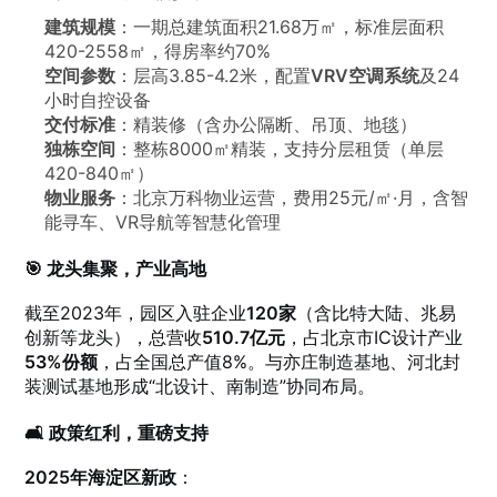
建筑规模
：一期总建筑面积21.68万㎡，标准层面积
420-2558㎡，得房率约70%
空间参数
：层高3.85-4.2米，配置
VRV空调系统
及24
小时自控设备
交付标准
：精装修（含办公隔断、吊顶、地毯）
独栋空间
：整栋8000㎡精装，支持分层租赁（单层
420-840㎡）
物业服务
：北京万科物业运营，费用25元/㎡·月，含智
能寻车、VR导航等智慧化管理
🎯 龙头集聚，产业高地
截至2023年，园区入驻企业
120家
（含比特大陆、兆易
创新等龙头），总营收
510.7亿元
，占北京市IC设计产业
53%份额
，占全国总产值8%。与亦庄制造基地、河北封
装测试基地形成“北设计、南制造”协同布局。
🛋️ 政策红利，重磅支持
2025年海淀区新政
：