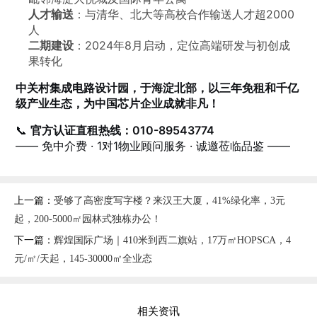
人才输送
：与清华、北大等高校合作输送人才超2000
人
二期建设
：2024年8月启动，定位高端研发与初创成
果转化
中关村集成电路设计园，于海淀北部，以三年免租和千亿
级产业生态，为中国芯片企业成就非凡！
📞
官方认证直租热线：010-89543774
—— 免中介费 · 1对1物业顾问服务 · 诚邀莅临品鉴 ——
上一篇：
受够了高密度写字楼？来汉王大厦，41%绿化率，3元
起，200-5000㎡园林式独栋办公！
下一篇：
辉煌国际广场｜410米到西二旗站，17万㎡HOPSCA，4
元/㎡/天起，145-30000㎡全业态
相关资讯