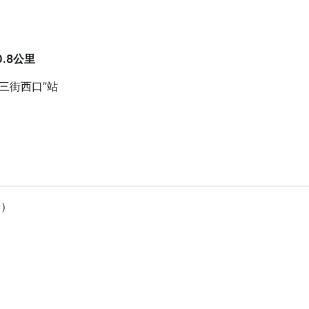
.8公里
地三街西口”站
景）