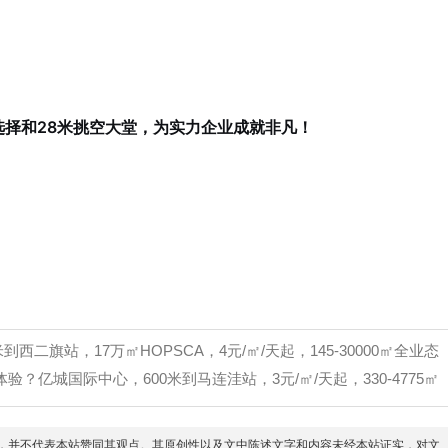
选择和28米挑空大堂，为实力企业成就非凡！
到西二旗站，17万㎡HOPSCA，4元/㎡/天起，145-30000㎡全业态
验？亿城国际中心，600米到马连洼站，3元/㎡/天起，330-4775㎡
信息之目的，并不代表本站赞同其观点。其原创性以及文中陈述文字和内容未经本站证实，对文