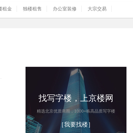
楼租金
独楼租售
办公室装修
大宗交易
找写字楼，上京楼网
精选北京优质商圈，1000+栋高品质写字楼
［我要找楼］