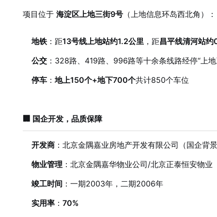
项目位于
海淀区上地三街9号
（上地信息环岛西北角）：
地铁
：距
13号线上地站约1.2公里
，距
昌平线清河站约0
公交
：328路、419路、996路等十余条线路经停“上
停车
：
地上150个+地下700个
共计850个车位
🏢 国企开发，品质保障
开发商
：北京金隅嘉业房地产开发有限公司（国企背
物业管理
：北京金隅嘉华物业公司/北京正泰恒安物业
竣工时间
：一期2003年，二期2006年
实用率
：
70%