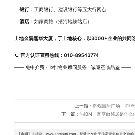
银行
：工商银行、建设银行等五大行网点
酒店
：如家商旅（清河地铁站店）
上地金隅嘉华大厦，于上地核心，以3000+企业的共同
📞
官方认证直租热线：010-89543774
—— 免中介费 · 1对1物业顾问服务 · 诚邀莅临品鉴 ——
上一篇：
辉煌国际广场｜410米
下一篇：
与IBM、百度做邻居是什么体
【声明】
京楼网
（www.jinglou8.com）登载此文出于传递更多