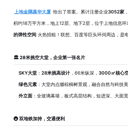
上地金隅嘉华大厦
给出了答案。累计注册企业
3052家
积约18万平方米，地上12层、地下2层，位于上地信息
的弹性空间
火热招租！联想、百度等巨头环伺周边，是
🏛️ 28米挑空大堂，企业第一张名片
SKY大堂
：
28米挑高设计
，66米纵深，
3000㎡核心
绿色元素
：大堂内点缀棕榈树景观，融合自然与科技
外立面
：全玻璃幕墙，板式高层结构，短进深、大面
🚇 双地铁加持，交通便利