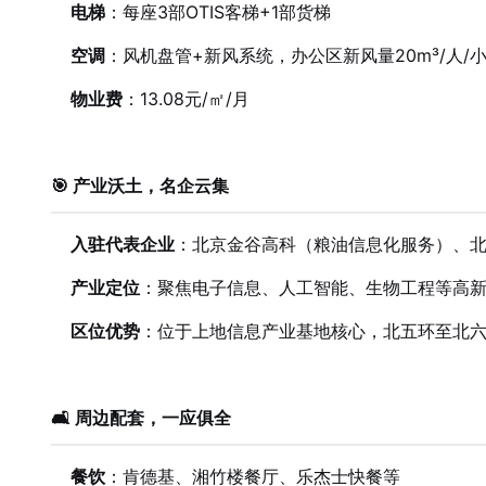
电梯
：每座3部OTIS客梯+1部货梯
空调
：风机盘管+新风系统，办公区新风量20m³/人/
物业费
：13.08元/㎡/月
🎯 产业沃土，名企云集
入驻代表企业
：北京金谷高科（粮油信息化服务）、北
产业定位
：聚焦电子信息、人工智能、生物工程等高
区位优势
：位于上地信息产业基地核心，北五环至北
🛋️ 周边配套，一应俱全
餐饮
：肯德基、湘竹楼餐厅、乐杰士快餐等