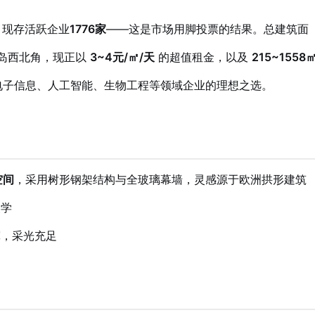
，现存活跃企业
1776家
——这是市场用脚投票的结果。总建筑面
环岛西北角，现正以
3~4元/㎡/天
的超值租金，以及
215~1558
电子信息、人工智能、生物工程等领域企业的理想之选。
空间
，采用树形钢架结构与全玻璃幕墙，灵感源于欧洲拱形建筑
美学
宽，采光充足