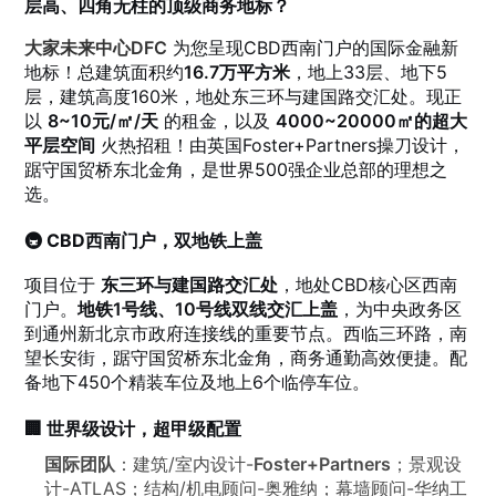
层高、四角无柱的顶级商务地标？
大家未来中心DFC
为您呈现CBD西南门户的国际金融新
地标！总建筑面积约
16.7万平方米
，地上33层、地下5
层，建筑高度160米，地处东三环与建国路交汇处。现正
以
8~10元/㎡/天
的租金，以及
4000~20000㎡的超大
平层空间
火热招租！由英国Foster+Partners操刀设计，
踞守国贸桥东北金角，是世界500强企业总部的理想之
选。
🚇 CBD西南门户，双地铁上盖
项目位于
东三环与建国路交汇处
，地处CBD核心区西南
门户。
地铁1号线、10号线双线交汇上盖
，为中央政务区
到通州新北京市政府连接线的重要节点。西临三环路，南
望长安街，踞守国贸桥东北金角，商务通勤高效便捷。配
备地下450个精装车位及地上6个临停车位。
🏢 世界级设计，超甲级配置
国际团队
：建筑/室内设计-
Foster+Partners
；景观设
计-ATLAS；结构/机电顾问-奥雅纳；幕墙顾问-华纳工