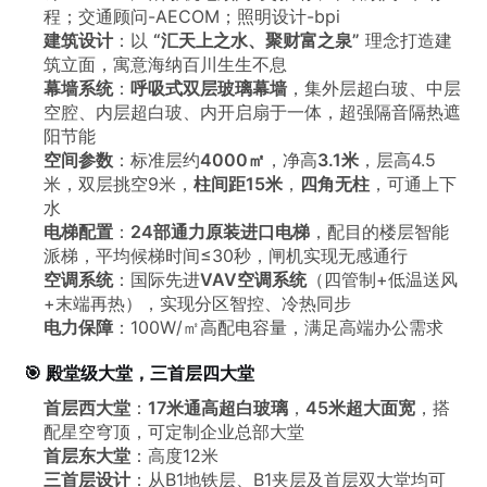
程；交通顾问-AECOM；照明设计-bpi
建筑设计
：以
“汇天上之水、聚财富之泉”
理念打造建
筑立面，寓意海纳百川生生不息
幕墙系统
：
呼吸式双层玻璃幕墙
，集外层超白玻、中层
空腔、内层超白玻、内开启扇于一体，超强隔音隔热遮
阳节能
空间参数
：标准层约
4000㎡
，净高
3.1米
，层高4.5
米，双层挑空9米，
柱间距15米
，
四角无柱
，可通上下
水
电梯配置
：
24部通力原装进口电梯
，配目的楼层智能
派梯，平均候梯时间≤30秒，闸机实现无感通行
空调系统
：国际先进
VAV空调系统
（四管制+低温送风
+末端再热），实现分区智控、冷热同步
电力保障
：100W/㎡高配电容量，满足高端办公需求
🎯 殿堂级大堂，三首层四大堂
首层西大堂
：
17米通高超白玻璃
，
45米超大面宽
，搭
配星空穹顶，可定制企业总部大堂
首层东大堂
：高度12米
三首层设计
：从B1地铁层、B1夹层及首层双大堂均可