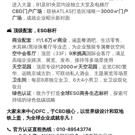
进入大厦，B1及B1夹层均设独立大堂及电梯厅
CBD门户广场
：联袂ATLAS打造区域唯一
3000㎡门户
广场
，成就企业昭示新封面
🛋️ 顶级配套，ESG标杆
商业配套
：约
1.6万㎡商业
，涵盖餐酒吧、生活零售、
米其林/黑珍珠餐厅等业态，为企业预留专属餐饮空间
空中会客厅
：顶层（33F）
9米挑高
国际会客厅，满足
高端企业路演、展览、发布、接待等多场景使用
天空花园
：顶层专设约
2000㎡天空花园
，近览CBD繁
华、远眺京城古韵，可联动私人酒会、主题展览等场景
卫生间
：每层8席独立女卫、6大4小男卫，女卫设双化
妆台
绿色认证
：致力于打造
全球ESG商务生态标杆
，探索可
持续的绿色低碳战略
大家未来中心DFC，于CBD核心，以世界级设计和双地
铁上盖，为全球企业成就非凡！
📞
官方认证直租热线：010-89543774