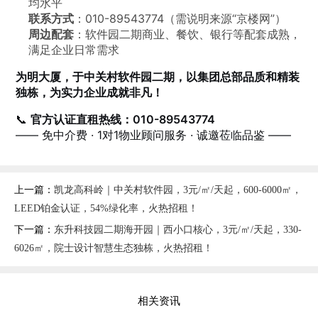
均水平
联系方式
：010-89543774（需说明来源“京楼网”）
周边配套
：软件园二期商业、餐饮、银行等配套成熟，
满足企业日常需求
为明大厦，于中关村软件园二期，以集团总部品质和精装
独栋，为实力企业成就非凡！
📞
官方认证直租热线：010-89543774
—— 免中介费 · 1对1物业顾问服务 · 诚邀莅临品鉴 ——
上一篇：
凯龙高科岭｜中关村软件园，3元/㎡/天起，600-6000㎡，
LEED铂金认证，54%绿化率，火热招租！
下一篇：
东升科技园二期海开园｜西小口核心，3元/㎡/天起，330-
6026㎡，院士设计智慧生态独栋，火热招租！
相关资讯