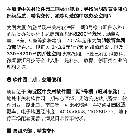
在海淀中关村软件园二期核心腹地，寻找为明教育集团总
部级品质、精装交付、独栋可选的甲级办公空间？
为明大厦
为您呈现中关村软件园二期3号楼（旺科东路）
的品质办公标杆！总建筑面积约
8200平方米
，涵盖A
座、B座、C座等多栋建筑，2017年起作为
为明教育集团
总部
所在地。现正以
3~3.6元/㎡/天
的超值租金，以及
330~8200㎡的弹性空间
火热招租！B座已有新浪数科、
微聚智汇科技等企业入驻，是科技、教育、创新类企业的
理想之选。
🚇 软件园二期，交通便利
项目位于
海淀区中关村软件园二期3号楼（旺科东路）
，
地处中关村软件园二期核心区域。周边公交站点密集：软
件园西一路北口、南口等，可乘495路、447路及
园区通
勤车
。电子地图经纬度：40.056658, 116.286755。地下
停车场配套完善，满足日常停车需求。
🏢 集团总部，精装交付