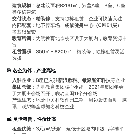
建筑规模
：总建筑面积
8200㎡
，涵盖A座、B座、C座
等多栋建筑
交付状态
：
精装修
，支持独栋租赁，企业可快速入驻
内部配套
：地下停车场、
袋鼠健身中心（C区B1层）
等基础配套
教育培训
：为明教育北京校区设于大厦内，教育资源丰
富
租赁面积
：
350㎡ - 8200㎡
，精装修，独栋租赁灵活
选择
🎯 名企为邻，产业高地
入驻企业
：B座已入驻
新浪数科、微聚智汇科技
等企业
集团总部
：为明教育集团核心枢纽，2021年集团年会
于大厦主会场召开，联动全国11个分会场
产业生态
：地处中关村软件园二期，周边聚集百度、腾
讯、联想等全球知名科技企业
🛋️ 灵活租赁，性价比高
租金优势
：
3元/㎡/天
起，远低于区域内甲级写字楼平