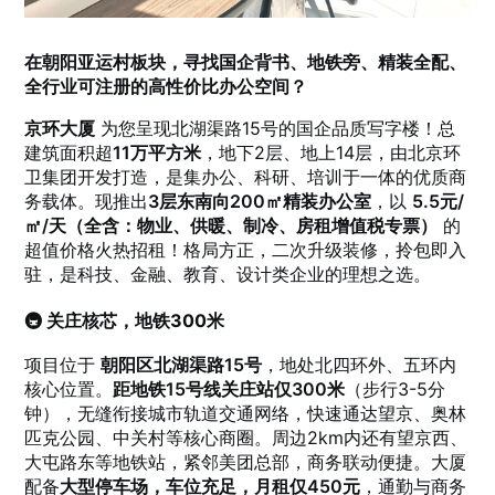
在朝阳亚运村板块，寻找国企背书、地铁旁、精装全配、
全行业可注册的高性价比办公空间？
京环大厦
为您呈现北湖渠路15号的国企品质写字楼！总
建筑面积超
11万平方米
，地下2层、地上14层，由北京环
卫集团开发打造，是集办公、科研、培训于一体的优质商
务载体。现推出
3层东南向200㎡精装办公室
，以
5.5元/
㎡/天（全含：物业、供暖、制冷、房租增值税专票）
的
超值价格火热招租！格局方正，二次升级装修，拎包即入
驻，是科技、金融、教育、设计类企业的理想之选。
🚇 关庄核芯，地铁300米
项目位于
朝阳区北湖渠路15号
，地处北四环外、五环内
核心位置。
距地铁15号线关庄站仅300米
（步行3-5分
钟），无缝衔接城市轨道交通网络，快速通达望京、奥林
匹克公园、中关村等核心商圈。周边2km内还有望京西、
大屯路东等地铁站，紧邻美团总部，商务联动便捷。大厦
配备
大型停车场，车位充足，月租仅450元
，通勤与商务