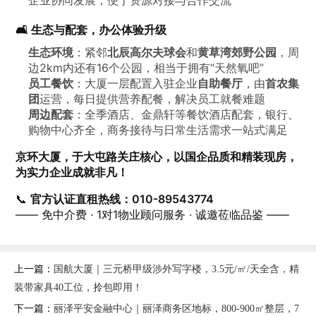
🛋️ 生态与配套，办公体验升级
生态环境
：紧邻
北辰高尔夫球会
和
黄草湾郊野公园
，周
边2km内还有16个公园，相当于拥有“天然氧吧”
员工餐饮
：大厦一层配置入驻企业
自助餐厅
，由
首农集
团
运营，每日提供营养配餐，解决员工就餐难题
周边配套
：全季酒店、金鼎轩等餐饮酒店配套，银行、
购物中心齐全，商务接待与日常生活需求一站式满足
京环大厦，于大屯路关庄核心，以国企品质和精装现房，
为实力企业成就非凡！
📞
官方认证直租热线：010-89543774
—— 免中介费 · 1对1物业顾问服务 · 诚邀莅临品鉴 ——
上一篇：
国航大厦｜三元桥甲级涉外写字楼，3.5元/㎡/天全含，精
装带家具40工位，拎包即用！
下一篇：
丽泽平安金融中心｜丽泽商务区地标，800-900㎡整层，7