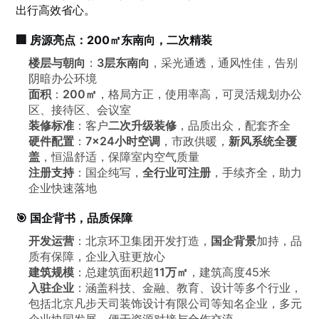
出行高效省心。
🏢 房源亮点：200㎡东南向，二次精装
楼层与朝向
：
3层东南向
，采光通透，通风性佳，告别
阴暗办公环境
面积
：
200㎡
，格局方正，使用率高，可灵活规划办公
区、接待区、会议室
装修标准
：客户
二次升级装修
，品质出众，配套齐全
硬件配置
：
7×24小时空调
，市政供暖，
新风系统全覆
盖
，恒温舒适，保障室内空气质量
注册支持
：国企纯写，
全行业可注册
，手续齐全，助力
企业快速落地
🎯 国企背书，品质保障
开发运营
：北京环卫集团开发打造，
国企背景
加持，品
质有保障，企业入驻更放心
建筑规模
：总建筑面积超
11万㎡
，建筑高度45米
入驻企业
：涵盖科技、金融、教育、设计等多个行业，
包括北京凡步天司装饰设计有限公司等知名企业，多元
企业协同发展，便于资源对接与合作交流