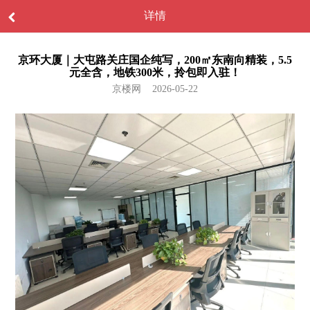
详情
京环大厦｜大屯路关庄国企纯写，200㎡东南向精装，5.5
元全含，地铁300米，拎包即入驻！
京楼网 2026-05-22